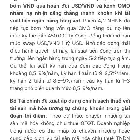
bơm VND qua hoán đổi USD/VND và kênh OMO
nhằm hạ nhiệt căng thẳng thanh khoản khi lãi
suất liên ngân hàng tăng vọt
. Phiên 4/2 NHNN đã
tiếp tục bơm ròng vốn qua OMO nâng dư nợ lên
mức kỷ lục gần 450.000 tỷ đồng, đồng thời mở hạn
mức swap USD/VND 1 tỷ USD. Nhờ các động thái
điều hành quyết liệt này, lãi suất tiền đồng trên thị
trường liên ngân hàng trong ngày 5/2 tiếp tục giảm.
Cụ thể, lãi suất kỳ hạn qua đêm dao động trong
khoảng 8,5–9%/năm; kỳ hạn 1 tuần từ 9–9,5%/năm;
kỳ hạn 2 tuần từ 8,5–9%/năm; các kỳ hạn từ 1–3
tháng phổ biến quanh mức 8,5–9%/năm.
Bộ Tài chính đề xuất áp dụng chính sách thuế với
tài sản mã hóa tương tự chứng khoán trong giai
đoạn thí điểm.
Theo dự thảo, chuyển nhượng tài
sản mã hóa không chịu thuế GTGT. Doanh nghiệp
trong nước có thu nhập từ chuyển nhượng hoặc
cung cấp dịch vụ tài sản mã hóa chịu thuế TNDN