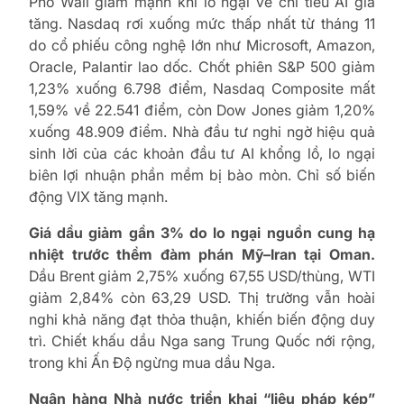
Phố Wall giảm mạnh khi lo ngại về chi tiêu AI gia
tăng. Nasdaq rơi xuống mức thấp nhất từ tháng 11
do cổ phiếu công nghệ lớn như Microsoft, Amazon,
Oracle, Palantir lao dốc. Chốt phiên S&P 500 giảm
1,23% xuống 6.798 điểm, Nasdaq Composite mất
1,59% về 22.541 điểm, còn Dow Jones giảm 1,20%
xuống 48.909 điểm. Nhà đầu tư nghi ngờ hiệu quả
sinh lời của các khoản đầu tư AI khổng lồ, lo ngại
biên lợi nhuận phần mềm bị bào mòn. Chỉ số biến
động VIX tăng mạnh.
Giá dầu giảm gần 3% do lo ngại nguồn cung hạ
nhiệt trước thềm đàm phán Mỹ–Iran tại Oman.
Dầu Brent giảm 2,75% xuống 67,55 USD/thùng, WTI
giảm 2,84% còn 63,29 USD. Thị trường vẫn hoài
nghi khả năng đạt thỏa thuận, khiến biến động duy
trì. Chiết khấu dầu Nga sang Trung Quốc nới rộng,
trong khi Ấn Độ ngừng mua dầu Nga.
Ngân hàng Nhà nước triển khai “liệu pháp kép”