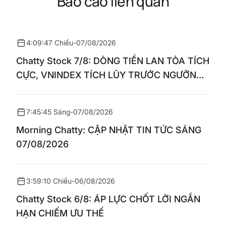
Báo cáo liên quan
4:09:47 Chiều
-
07/08/2026
Chatty Stock 7/8: DÒNG TIỀN LAN TỎA TÍCH
CỰC, VNINDEX TÍCH LŨY TRƯỚC NGƯỠNG
1.770 ĐIỂM
7:45:45 Sáng
-
07/08/2026
Morning Chatty: CẬP NHẬT TIN TỨC SÁNG
07/08/2026
3:59:10 Chiều
-
06/08/2026
Chatty Stock 6/8: ÁP LỰC CHỐT LỜI NGẮN
HẠN CHIẾM ƯU THẾ