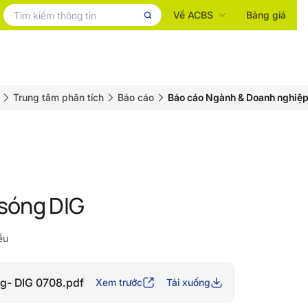
Về ACBS
Bảng giá
Trung tâm phân tích
Báo cáo
Báo cáo Ngành & Doanh nghiệ
 sóng DIG
ều
ng- DIG 0708.pdf
Xem trước
Tải xuống