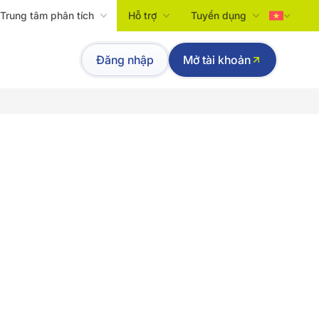
Trung tâm phân tích
Hỗ trợ
Tuyển dụng
Tiếng Việt
Đăng nhập
Mở tài khoản
English
p