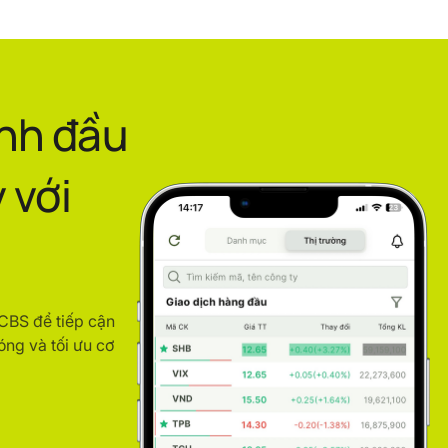
ình đầu
 với
ACBS để tiếp cận
óng và tối ưu cơ