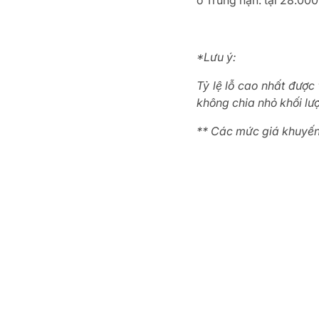
o Trung hạn: tại 28.00
*Lưu ý:
Tỷ lệ lỗ cao nhất được
không chia nhỏ khối lượ
** Các mức giá khuyến 