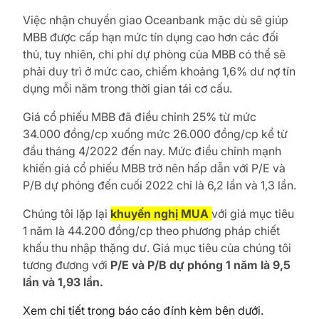
Việc nhận chuyển giao Oceanbank mặc dù sẽ giúp
MBB được cấp hạn mức tín dụng cao hơn các đối
thủ, tuy nhiên, chi phí dự phòng của MBB có thể sẽ
phải duy trì ở mức cao, chiếm khoảng 1,6% dư nợ tín
dụng mỗi năm trong thời gian tái cơ cấu.
Giá cổ phiếu MBB đã điều chỉnh 25% từ mức
34.000 đồng/cp xuống mức 26.000 đồng/cp kể từ
đầu tháng 4/2022 đến nay. Mức điều chỉnh mạnh
khiến giá cổ phiếu MBB trở nên hấp dẫn với P/E và
P/B dự phóng đến cuối 2022 chỉ là 6,2 lần và 1,3 lần.
Chúng tôi lặp lại
khuyến nghị MUA
với giá mục tiêu
1 năm là 44.200 đồng/cp theo phương pháp chiết
khấu thu nhập thặng dư. Giá mục tiêu của chúng tôi
tương đương với
P/E và P/B dự phóng 1 năm là 9,5
lần và 1,93 lần.
Xem chi tiết trong báo cáo đính kèm bên dưới.