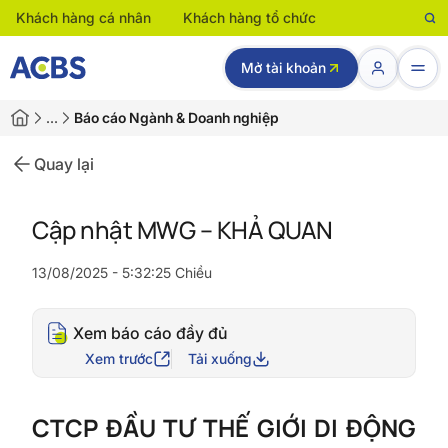
Khách hàng cá nhân
Khách hàng tổ chức
Mở tài khoản
…
Báo cáo Ngành & Doanh nghiệp
Quay lại
Cập nhật MWG – KHẢ QUAN
13/08/2025 - 5:32:25 Chiều
Xem báo cáo đầy đủ
Xem trước
Tải xuống
CTCP ĐẦU TƯ THẾ GIỚI DI ĐỘNG