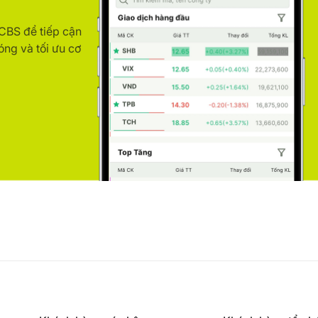
ACBS để tiếp cận
óng và tối ưu cơ