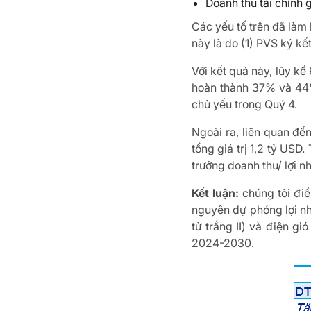
Doanh thu tài chính g
Các yếu tố trên đã làm 
này là do (1) PVS ký k
Với kết quả này, lũy k
hoàn thành 37% và 44%
chủ yếu trong Quý 4.
Ngoài ra, liên quan đế
tổng giá trị 1,2 tỷ USD
trưởng doanh thu/ lợi
Kết luận:
chúng tôi đi
nguyên dự phóng lợi nh
tử trắng II) và điện g
2024-2030.