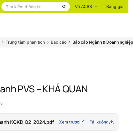
Về ACBS
Bảng giá
Trung tâm phân tích
Báo cáo
Báo cáo Ngành & Doanh nghiệ
hanh PVS – KHẢ QUAN
ều
hanh KQKD_Q2-2024.pdf
Xem trước
Tải xuống