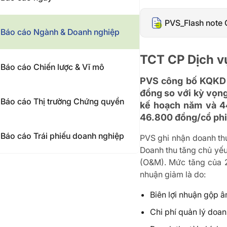
PVS_Flash note
Báo cáo Ngành & Doanh nghiệp
TCT CP Dịch v
Báo cáo Chiến lược & Vĩ mô
PVS công bố KQKD Q
đồng so với kỳ vọng
Báo cáo Thị trường Chứng quyền
kế hoạch năm và 4
46.800 đồng/cổ phiế
Báo cáo Trái phiếu doanh nghiệp
PVS ghi nhận doanh thu
Doanh thu tăng chủ yếu
(O&M). Mức tăng của 2
nhuận giảm là do:
Biên lợi nhuận gộp 
Chi phí quản lý doa