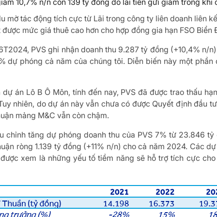
iảm 10,7% n/n còn 139 tỷ đồng do lãi tiền gửi giàm trong khi c
lu mờ tác động tích cực từ Lãi trong công ty liên doanh liên
ết được mức giá thuê cao hơn cho hợp đồng gia hạn FSO Biển 
ế 6T2024, PVS ghi nhận doanh thu 9.287 tỷ đồng (+10,4% n/n) 
 dự phóng cả năm của chúng tôi. Diễn biến này một phần 
n dự án Lô B Ô Môn, tính đến nay, PVS đã được trao thấu h
. Tuy nhiên, do dự án này vẫn chưa có được Quyết định đầu tư
 nhuận mảng M&C vẫn còn chậm.
ều chỉnh tăng dự phóng doanh thu của PVS 7% từ 23.846 tỷ 
uận ròng 1.139 tỷ đồng (+11% n/n) cho cả năm 2024. Các dự 
ió được xem là những yếu tố tiềm năng sẽ hỗ trợ tích cực c