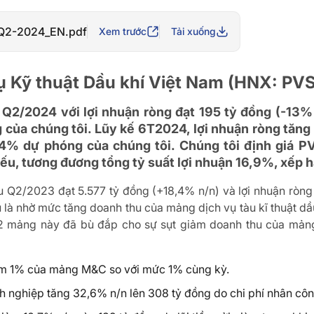
 Q2-2024_EN.pdf
Xem trước
Tải xuống
ụ Kỹ thuật Dầu khí Việt Nam (HNX: PVS
2/2024 với lợi nhuận ròng đạt 195 tỷ đồng (-13% 
 của chúng tôi. Lũy kế 6T2024, lợi nhuận ròng tăn
4% dự phóng của chúng tôi. Chúng tôi định giá P
u, tương đương tổng tỷ suất lợi nhuận 16,9%, xếp 
 Q2/2023 đạt 5.577 tỷ đồng (+18,4% n/n) và lợi nhuận ròng 
 là nhờ mức tăng doanh thu của mảng dịch vụ tàu kĩ thuật d
 mảng này đã bù đắp cho sự sụt giảm doanh thu của mảng C
âm 1% của mảng M&C so với mức 1% cùng kỳ.
nh nghiệp tăng 32,6% n/n lên 308 tỷ đồng do chi phí nhân cô