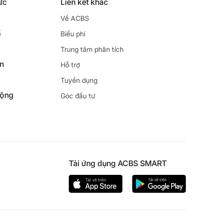
ức
Liên kết khác
Về ACBS
ế
Biểu phí
Trung tâm phân tích
ên
Hỗ trợ
Tuyển dụng
động
Góc đầu tư
Tải ứng dụng ACBS SMART