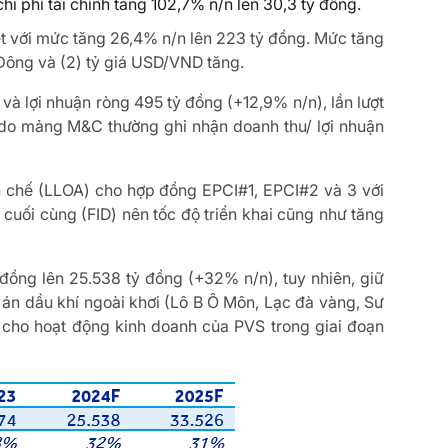
hi phí tài chính tăng 102,7% n/n lên 30,3 tỷ đồng.
 kết với mức tăng 26,4% n/n lên 223 tỷ đồng. Mức tăng
Đông và (2) tỷ giá USD/VND tăng.
và lợi nhuận ròng 495 tỷ đồng (+12,9% n/n), lần lượt
do mảng M&C thường ghi nhận doanh thu/ lợi nhuận
ạn chế (LLOA) cho hợp đồng EPCI#1, EPCI#2 và 3 với
 cuối cùng (FID) nên tốc độ triển khai cũng như tăng
đồng lên 25.538 tỷ đồng (+32% n/n), tuy nhiên, giữ
án dầu khí ngoài khơi (Lô B Ô Môn, Lạc đà vàng, Sư
ho cho hoạt động kinh doanh của PVS trong giai đoạn