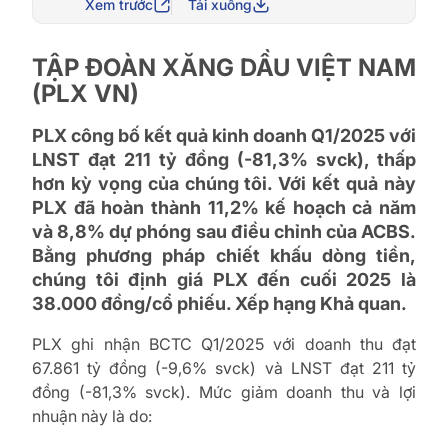
Xem trước
Tải xuống
TẬP ĐOÀN XĂNG DẦU VIỆT NAM
(PLX VN)
PLX công bố kết quả kinh doanh Q1/2025 với
LNST đạt 211 tỷ đồng (-81,3% svck), thấp
hơn kỳ vọng của chúng tôi. Với kết quả này
PLX đã hoàn thành 11,2% kế hoạch cả năm
và 8,8% dự phóng sau điều chỉnh của ACBS.
Bằng phương pháp chiết khấu dòng tiền,
chúng tôi định giá PLX đến cuối 2025 là
38.000 đồng/cổ phiếu. Xếp hạng Khả quan.
PLX ghi nhận BCTC Q1/2025 với doanh thu đạt
67.861 tỷ đồng (-9,6% svck) và LNST đạt 211 tỷ
đồng (-81,3% svck). Mức giảm doanh thu và lợi
nhuận này là do: