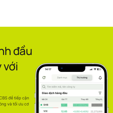
ình đầu
 với
ACBS để tiếp cận
óng và tối ưu cơ