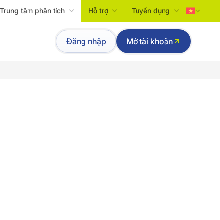
Trung tâm phân tích
Hỗ trợ
Tuyển dụng
Tiếng Việt
Đăng nhập
Mở tài khoản
English
p