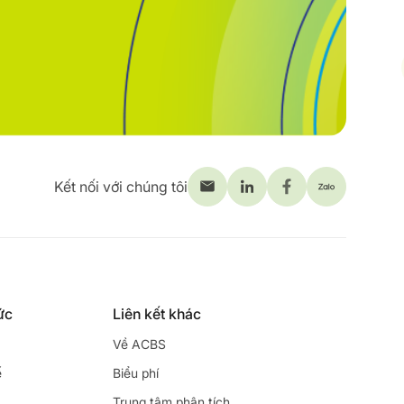
Kết nối với chúng tôi
ức
Liên kết khác
Về ACBS
ế
Biểu phí
Trung tâm phân tích