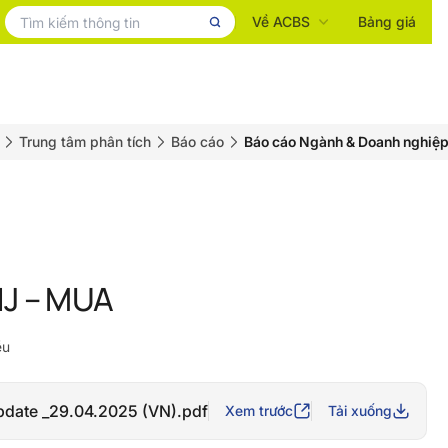
Về ACBS
Bảng giá
Trung tâm phân tích
Báo cáo
Báo cáo Ngành & Doanh nghiệ
NJ – MUA
ều
date _29.04.2025 (VN).pdf
Xem trước
Tải xuống