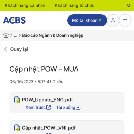
Khách hàng cá nhân
Khách hàng tổ chức
Mở tài khoản
…
Báo cáo Ngành & Doanh nghiệp
Quay lại
Cập nhật POW – MUA
06/06/2023 - 5:17:41 Chiều
POW_Update_ENG.pdf
Xem trước
Tải xuống
Cập nhật_POW _VNI.pdf