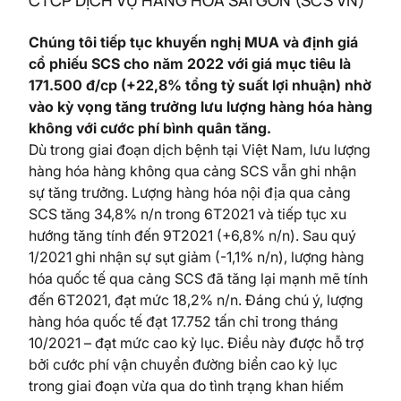
CTCP DỊCH VỤ HÀNG HÓA SÀI GÒN (SCS VN)
Chúng tôi tiếp tục khuyến nghị MUA và định giá
cổ phiếu SCS cho năm 2022 với giá mục tiêu là
171.500 đ/cp (+22,8% tổng tỷ suất lợi nhuận) nhờ
vào kỳ vọng tăng trưởng lưu lượng hàng hóa hàng
không với cước phí bình quân tăng.
Dù trong giai đoạn dịch bệnh tại Việt Nam, lưu lượng
hàng hóa hàng không qua cảng SCS vẫn ghi nhận
sự tăng trưởng. Lượng hàng hóa nội địa qua cảng
SCS tăng 34,8% n/n trong 6T2021 và tiếp tục xu
hướng tăng tính đến 9T2021 (+6,8% n/n). Sau quý
1/2021 ghi nhận sự sụt giảm (-1,1% n/n), lượng hàng
hóa quốc tế qua cảng SCS đã tăng lại mạnh mẽ tính
đến 6T2021, đạt mức 18,2% n/n. Đáng chú ý, lượng
hàng hóa quốc tế đạt 17.752 tấn chỉ trong tháng
10/2021 – đạt mức cao kỷ lục. Điều này được hỗ trợ
bởi cước phí vận chuyển đường biển cao kỷ lục
trong giai đoạn vừa qua do tình trạng khan hiếm