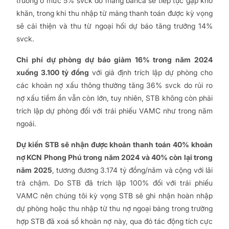
trưởng ở mức 5% svck do mảng banca sẽ tiếp tục gặp khó
khăn, trong khi thu nhập từ mảng thanh toán được kỳ vọng
sẽ cải thiện và thu từ ngoại hối dự báo tăng trưởng 14%
svck.
Chi phí dự phòng dự báo giảm 16% trong năm 2024
xuống 3.100 tỷ đồng
với giả định trích lập dự phòng cho
các khoản nợ xấu thông thường tăng 36% svck do rủi ro
nợ xấu tiềm ẩn vẫn còn lớn, tuy nhiên, STB không còn phải
trích lập dự phòng đối với trái phiếu VAMC như trong năm
ngoái.
Dự kiến STB sẽ nhận được khoản thanh toán 40% khoản
nợ KCN Phong Phú trong năm 2024 và 40% còn lại trong
năm 2025
, tương đương 3.174 tỷ đồng/năm và cộng với lãi
trả chậm. Do STB đã trích lập 100% đối với trái phiếu
VAMC nên chúng tôi kỳ vọng STB sẽ ghi nhận hoàn nhập
dự phòng hoặc thu nhập từ thu nợ ngoại bảng trong trường
hợp STB đã xoá sổ khoản nợ này, qua đó tác động tích cực