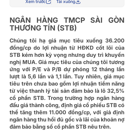
Xem trước
Tải xuống
NGÂN HÀNG TMCP SÀI GÒN
THƯƠNG TÍN (STB)
Chúng tôi hạ giá mục tiêu xuống 36.200
đồng/cp do lợi nhuận từ HĐKD cốt lõi của
STB kém hơn kỳ vọng nhưng duy trì khuyến
nghị MUA. Giá mục tiêu của chúng tôi tương
ứng với P/E và P/B dự phóng 12 tháng lần
lượt là 5,6 lần và 1,1 lần. Tuy nhiên, giá mục
tiêu trên chưa bao gồm lợi nhuận tiềm năng
từ việc thanh lý tài sản đảm bảo là lô 32,5%
cổ phần STB. Trong trường hợp ngân hàng
đấu giá thành công, định giá cổ phiếu STB có
thể tăng thêm 11.000 đồng/cp, với giả định
ngân hàng thu hồi đủ gốc và lãi của khoản nợ
đảm bảo bằng số cổ phần STB nêu trên.