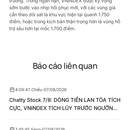
trường. Trong ngắn hạn, VNINDEX được kỳ vọng
sớm bước vào nhịp hồi phục mới, với các vùng giá
cần theo dõi sát là khu vực hiện tại quanh 1.750
điểm, hoặc trong kịch bản thận trọng hơn là vùng hỗ
trợ sâu hơn tại mốc 1.700 điểm.
Báo cáo liên quan
4:09:47 Chiều
-
07/08/2026
Chatty Stock 7/8: DÒNG TIỀN LAN TỎA TÍCH
CỰC, VNINDEX TÍCH LŨY TRƯỚC NGƯỠNG
1.770 ĐIỂM
7:45:45 Sáng
-
07/08/2026