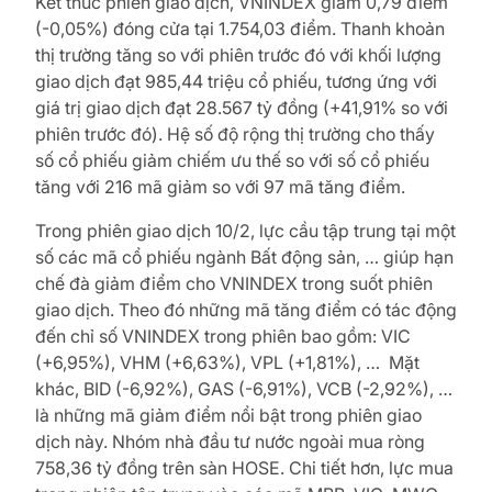
Kết thúc phiên giao dịch, VNINDEX giảm 0,79 điểm
(-0,05%) đóng cửa tại 1.754,03 điểm. Thanh khoản
thị trường tăng so với phiên trước đó với khối lượng
giao dịch đạt 985,44 triệu cổ phiếu, tương ứng với
giá trị giao dịch đạt 28.567 tỷ đồng (+41,91% so với
phiên trước đó). Hệ số độ rộng thị trường cho thấy
số cổ phiếu giảm chiếm ưu thế so với số cổ phiếu
tăng với 216 mã giảm so với 97 mã tăng điểm.
Trong phiên giao dịch 10/2, lực cầu tập trung tại một
số các mã cổ phiếu ngành Bất động sản, … giúp hạn
chế đà giảm điểm cho VNINDEX trong suốt phiên
giao dịch. Theo đó những mã tăng điểm có tác động
đến chỉ số VNINDEX trong phiên bao gồm: VIC
(+6,95%), VHM (+6,63%), VPL (+1,81%), … Mặt
khác, BID (-6,92%), GAS (-6,91%), VCB (-2,92%), …
là những mã giảm điểm nổi bật trong phiên giao
dịch này. Nhóm nhà đầu tư nước ngoài mua ròng
758,36 tỷ đồng trên sàn HOSE. Chi tiết hơn, lực mua