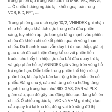
trong phiên tập trung vào các mã MBB, VIC, MWG,
… Ở chiều hướng ngược lại, khối ngoại bán ròng
VCB, BID, FPT, ….
Trong phiên giao dịch ngày 10/2, VNINDEX ghi nhận
nhịp hồi phục khá tích cực trong nửa đầu phiên
sáng, tuy nhiên áp lực bán gia tăng mạnh vào phiên
chiều đã khiến chỉ số kết phiên quanh vùng tham
chiếu. Dù thanh khoản vẫn duy trì ở mức thấp, giá trị
giao dịch đã cải thiện đáng kể so với phiên liền
trước, cho thấy tín hiệu lực cầu bắt đầu quay trở lại
và góp phần hỗ trợ VNINDEX giữ vững trên vùng hỗ
trợ ngắn hạn. Diễn biến trong phiên thể hiện rõ sự
phân hóa, khi áp lực bán lan rộng trên phần lớn cổ
phiếu. Đáng chú ý, các mã từng có xu hướng tăng
mạnh trong trung hạn như BID, GAS, GVR và PLX
giảm sâu, qua đó gây tác động tiêu cực đáng kể lên
chỉ số. Ở chiều ngược lại, VIC và VHM ghi nhận lực
cầu quay trở lại khá tốt, đóng vai trò nâng đỡ thị