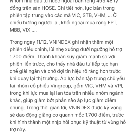
Nhóm nhà đầu tư nước ngoài bán ròng 493,48 tỷ
đồng trên sàn HOSE. Chi tiết hơn, lực bán trong
phiên tập trung vào các mã VIC, STB, VHM, … Ở
chiều hướng ngược lại, khối ngoại mua ròng FPT,
MBB, VIX,….
Trong ngày 11/12, VNINDEX ghi nhận thêm một
phiên điều chỉnh, lùi nhẹ xuống dưới ngưỡng hỗ trợ
1.700 điểm. Thanh khoản suy giảm mạnh so với
phiên liền trước, cho thấy nhà đầu tư tiếp tục hạn
chế giải ngân và chờ đợi tín hiệu rõ ràng hơn trước
khi quay lại thị trường. Áp lực bán tập trung chủ yếu
tại nhóm cổ phiếu Vingroup, gồm VIC, VHM và VPI,
trong khi lực mua lại lan tỏa trên nhiều nhóm ngành
khác, giúp giảm bớt phần nào áp lực giảm điểm
chung. Trong thời gian tới, VNINDEX được kỳ vọng
sẽ dao động giằng co quanh mốc 1.700 điểm, trước
khi hình thành một nhịp hồi phục kỹ thuật từ vùng hỗ
trợ này.