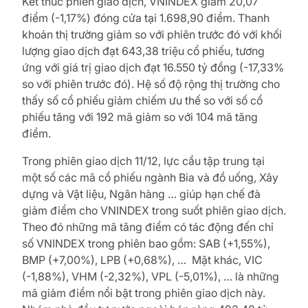
Kết thúc phiên giao dịch, VNINDEX giảm 20,07
điểm (-1,17%) đóng cửa tại 1.698,90 điểm. Thanh
khoản thị trường giảm so với phiên trước đó với khối
lượng giao dịch đạt 643,38 triệu cổ phiếu, tương
ứng với giá trị giao dịch đạt 16.550 tỷ đồng (-17,33%
so với phiên trước đó). Hệ số độ rộng thị trường cho
thấy số cổ phiếu giảm chiếm ưu thế so với số cổ
phiếu tăng với 192 mã giảm so với 104 mã tăng
điểm.
Trong phiên giao dịch 11/12, lực cầu tập trung tại
một số các mã cổ phiếu ngành Bia và đồ uống, Xây
dựng và Vật liệu, Ngân hàng … giúp hạn chế đà
giảm điểm cho VNINDEX trong suốt phiên giao dịch.
Theo đó những mã tăng điểm có tác động đến chỉ
số VNINDEX trong phiên bao gồm: SAB (+1,55%),
BMP (+7,00%), LPB (+0,68%), … Mặt khác, VIC
(-1,88%), VHM (-2,32%), VPL (-5,01%), … là những
mã giảm điểm nổi bật trong phiên giao dịch này.