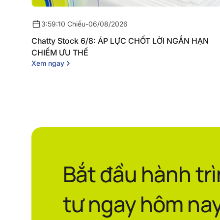
3:59:10 Chiều
-
06/08/2026
Chatty Stock 6/8: ÁP LỰC CHỐT LỜI NGẮN HẠN
CHIẾM ƯU THẾ
Xem ngay
Bắt đầu hành tr
tư ngay hôm nay