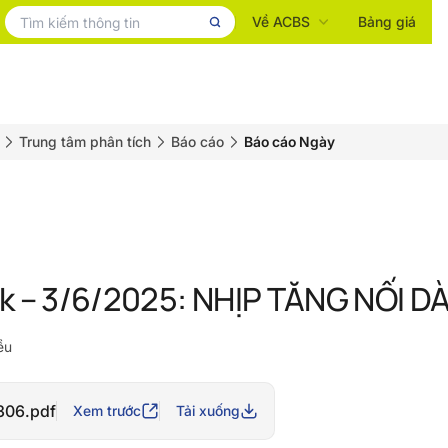
Về ACBS
Bảng giá
Trung tâm phân tích
Báo cáo
Báo cáo Ngày
k – 3/6/2025: NHỊP TĂNG NỐI D
ều
306.pdf
Xem trước
Tải xuống