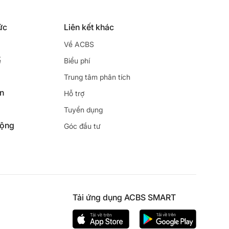
ức
Liên kết khác
Về ACBS
ế
Biểu phí
Trung tâm phân tích
ên
Hỗ trợ
Tuyển dụng
động
Góc đầu tư
Tải ứng dụng ACBS SMART