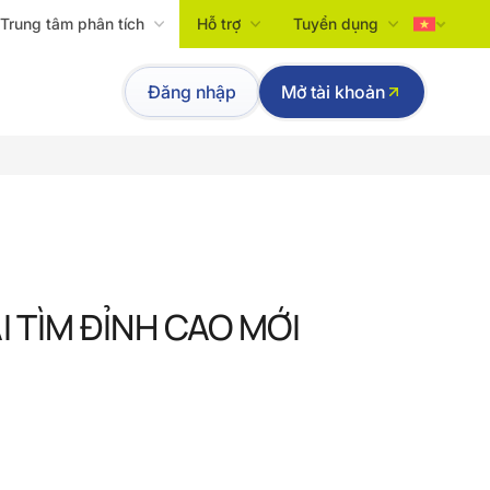
Trung tâm phân tích
Hỗ trợ
Tuyển dụng
Tiếng Việt
Đăng nhập
Mở tài khoản
English
ÀI TÌM ĐỈNH CAO MỚI