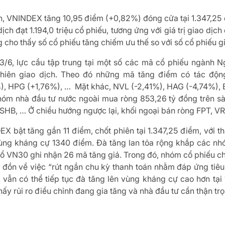
ịch, VNINDEX tăng 10,95 điểm (+0,82%) đóng cửa tại 1.347,25
dịch đạt 1.194,0 triệu cổ phiếu, tương ứng với giá trị giao dị
g cho thấy số cổ phiếu tăng chiếm ưu thế so với số cổ phiếu 
 3/6, lực cầu tập trung tại một số các mã cổ phiếu ngành N
hiên giao dịch. Theo đó những mã tăng điểm có tác độ
, HPG (+1,76%), … Mặt khác, NVL (-2,41%), HAG (-4,74%), B
hóm nhà đầu tư nước ngoài mua ròng 853,26 tỷ đồng trên sàn
HB, … Ở chiều hướng ngược lại, khối ngoại bán ròng FPT, VR
X bật tăng gần 11 điểm, chốt phiên tại 1.347,25 điểm, với th
 vùng kháng cự 1340 điểm. Đà tăng lan tỏa rộng khắp các nh
rổ VN30 ghi nhận 26 mã tăng giá. Trong đó, nhóm cổ phiếu chứ
n đồn về việc “rút ngắn chu kỳ thanh toán nhằm đáp ứng tiêu
 vẫn có thể tiếp tục đà tăng lên vùng kháng cự cao hơn tại
hấy rủi ro điều chỉnh đang gia tăng và nhà đầu tư cần thận trọ