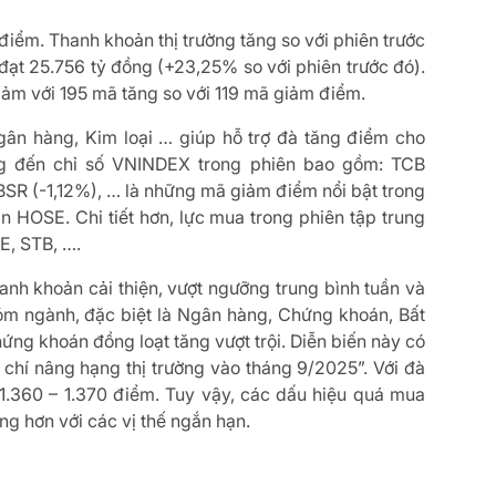
 điểm. Thanh khoản thị trường tăng so với phiên trước
ch đạt 25.756 tỷ đồng (+23,25% so với phiên trước đó).
giảm với 195 mã tăng so với 119 mã giảm điểm.
gân hàng, Kim loại … giúp hỗ trợ đà tăng điểm cho
ng đến chỉ số VNINDEX trong phiên bao gồm: TCB
SR (-1,12%), … là những mã giảm điểm nổi bật trong
 HOSE. Chi tiết hơn, lực mua trong phiên tập trung
E, STB, ….
anh khoản cải thiện, vượt ngưỡng trung bình tuần và
óm ngành, đặc biệt là Ngân hàng, Chứng khoán, Bất
ng khoán đồng loạt tăng vượt trội. Diễn biến này có
 chí nâng hạng thị trường vào tháng 9/2025”. Với đà
 1.360 – 1.370 điểm. Tuy vậy, các dấu hiệu quá mua
ng hơn với các vị thế ngắn hạn.