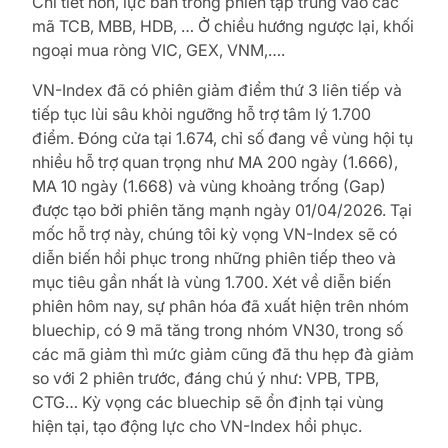
Chi tiết hơn, lực bán trong phiên tập trung vào các
mã TCB, MBB, HDB, … Ở chiều hướng ngược lại, khối
ngoại mua ròng VIC, GEX, VNM,….
VN-Index đã có phiên giảm điểm thứ 3 liên tiếp và
tiếp tục lùi sâu khỏi ngưỡng hỗ trợ tâm lý 1.700
điểm. Đóng cửa tại 1.674, chỉ số đang về vùng hội tụ
nhiều hỗ trợ quan trọng như MA 200 ngày (1.666),
MA 10 ngày (1.668) và vùng khoảng trống (Gap)
được tạo bởi phiên tăng mạnh ngày 01/04/2026. Tại
mốc hỗ trợ này, chúng tôi kỳ vọng VN-Index sẽ có
diễn biến hồi phục trong những phiên tiếp theo và
mục tiêu gần nhất là vùng 1.700. Xét về diễn biến
phiên hôm nay, sự phân hóa đã xuất hiện trên nhóm
bluechip, có 9 mã tăng trong nhóm VN30, trong số
các mã giảm thì mức giảm cũng đã thu hẹp đà giảm
so với 2 phiên trước, đáng chú ý như: VPB, TPB,
CTG… Kỳ vọng các bluechip sẽ ổn định tại vùng
hiện tại, tạo động lực cho VN-Index hồi phục.