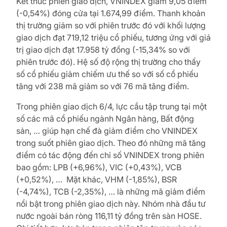
Kết thúc phiên giao dịch, VNINDEX giảm 9,05 điểm
(-0,54%) đóng cửa tại 1.674,99 điểm. Thanh khoản
thị trường giảm so với phiên trước đó với khối lượng
giao dịch đạt 719,12 triệu cổ phiếu, tương ứng với giá
trị giao dịch đạt 17.958 tỷ đồng (-15,34% so với
phiên trước đó). Hệ số độ rộng thị trường cho thấy
số cổ phiếu giảm chiếm ưu thế so với số cổ phiếu
tăng với 238 mã giảm so với 76 mã tăng điểm.
Trong phiên giao dịch 6/4, lực cầu tập trung tại một
số các mã cổ phiếu ngành Ngân hàng, Bất động
sản, … giúp hạn chế đà giảm điểm cho VNINDEX
trong suốt phiên giao dịch. Theo đó những mã tăng
điểm có tác động đến chỉ số VNINDEX trong phiên
bao gồm: LPB (+6,96%), VIC (+0,43%), VCB
(+0,52%), … Mặt khác, VHM (-1,85%), BSR
(-4,74%), TCB (-2,35%), … là những mã giảm điểm
nổi bật trong phiên giao dịch này. Nhóm nhà đầu tư
nước ngoài bán ròng 116,11 tỷ đồng trên sàn HOSE.