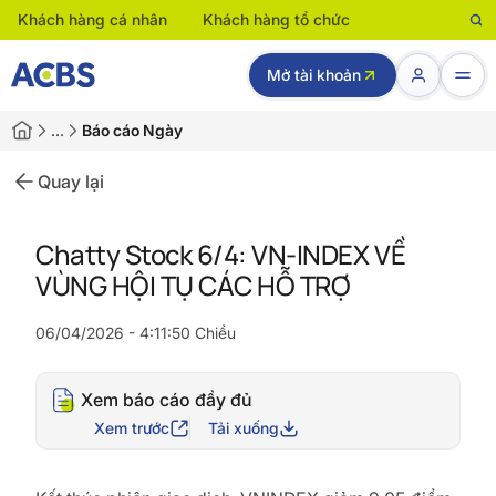
Khách hàng cá nhân
Khách hàng tổ chức
Mở tài khoản
…
Báo cáo Ngày
Quay lại
Chatty Stock 6/4: VN-INDEX VỀ
VÙNG HỘI TỤ CÁC HỖ TRỢ
06/04/2026 - 4:11:50 Chiều
Xem báo cáo đầy đủ
Xem trước
Tải xuống