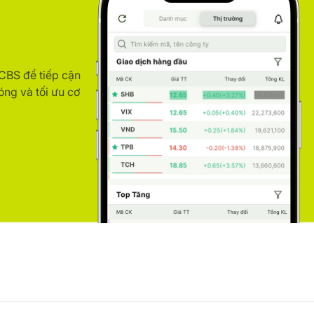
ACBS để tiếp cận
óng và tối ưu cơ