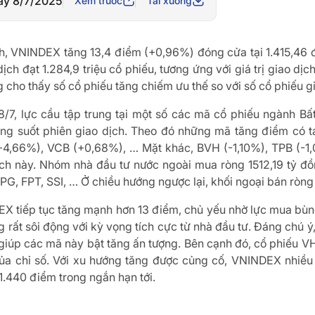
ày 8/7/2025
Xem trước
Tải xuống
ịch, VNINDEX tăng 13,4 điểm (+0,96%) đóng cửa tại 1.415,46 
dịch đạt 1.284,9 triệu cổ phiếu, tương ứng với giá trị giao dị
g cho thấy số cổ phiếu tăng chiếm ưu thế so với số cổ phiếu 
8/7, lực cầu tập trung tại một số các mã cổ phiếu ngành B
g suốt phiên giao dịch. Theo đó những mã tăng điểm có 
,66%), VCB (+0,68%), … Mặt khác, BVH (-1,10%), TPB (-1
ịch này. Nhóm nhà đầu tư nước ngoài mua ròng 1512,19 tỷ đồ
PG, FPT, SSI, … Ở chiều hướng ngược lại, khối ngoại bán rò
X tiếp tục tăng mạnh hơn 13 điểm, chủ yếu nhờ lực mua bùng
ng rất sôi động với kỳ vọng tích cực từ nhà đầu tư. Đáng chú
giúp các mã này bật tăng ấn tượng. Bên cạnh đó, cổ phiếu V
của chỉ số. Với xu hướng tăng được củng cố, VNINDEX nhiều
1.440 điểm trong ngắn hạn tới.