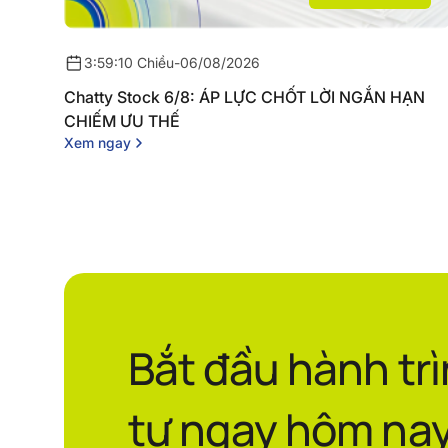
3:59:10 Chiều
-
06/08/2026
Chatty Stock 6/8: ÁP LỰC CHỐT LỜI NGẮN HẠN
CHIẾM ƯU THẾ
Xem ngay
Bắt đầu hành tr
tư ngay hôm nay