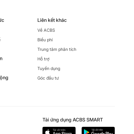
ức
Liên kết khác
Về ACBS
ế
Biểu phí
Trung tâm phân tích
ên
Hỗ trợ
Tuyển dụng
động
Góc đầu tư
Tải ứng dụng ACBS SMART