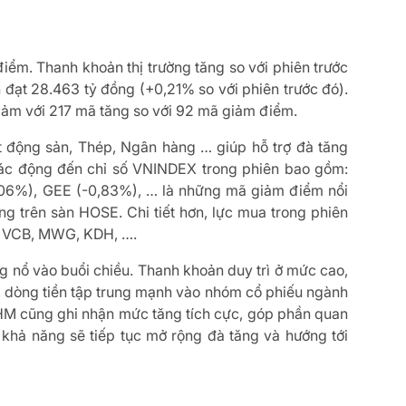
điểm. Thanh khoản thị trường tăng so với phiên trước
ch đạt 28.463 tỷ đồng (+0,21% so với phiên trước đó).
giảm với 217 mã tăng so với 92 mã giảm điểm.
ất động sản, Thép, Ngân hàng … giúp hỗ trợ đà tăng
tác động đến chỉ số VNINDEX trong phiên bao gồm:
,06%), GEE (-0,83%), … là những mã giảm điểm nổi
ng trên sàn HOSE. Chi tiết hơn, lực mua trong phiên
ng VCB, MWG, KDH, ….
 nổ vào buổi chiều. Thanh khoản duy trì ở mức cao,
 ý, dòng tiền tập trung mạnh vào nhóm cổ phiếu ngành
HM cũng ghi nhận mức tăng tích cực, góp phần quan
 khả năng sẽ tiếp tục mở rộng đà tăng và hướng tới