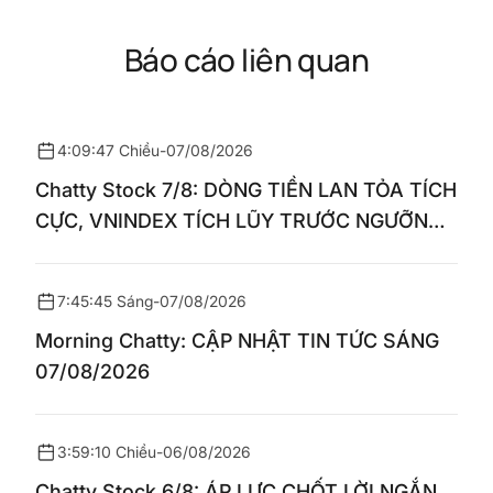
Báo cáo liên quan
4:09:47 Chiều
-
07/08/2026
Chatty Stock 7/8: DÒNG TIỀN LAN TỎA TÍCH
CỰC, VNINDEX TÍCH LŨY TRƯỚC NGƯỠNG
1.770 ĐIỂM
7:45:45 Sáng
-
07/08/2026
Morning Chatty: CẬP NHẬT TIN TỨC SÁNG
07/08/2026
3:59:10 Chiều
-
06/08/2026
Chatty Stock 6/8: ÁP LỰC CHỐT LỜI NGẮN