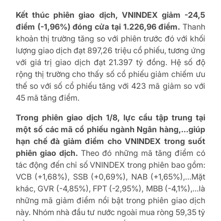
Kết thúc phiên giao dịch, VNINDEX giảm -24,5
điểm (-1,96%) đóng cửa tại 1.226,96 điểm.
Thanh
khoản thị trường tăng so với phiên trước đó với khối
lượng giao dịch đạt 897,26 triệu cổ phiếu, tương ứng
với giá trị giao dịch đạt 21.397 tỷ đồng. Hệ số độ
rộng thị trường cho thấy số cổ phiếu giảm chiếm ưu
thế so với số cổ phiếu tăng với 423 mã giảm so với
45 mã tăng điểm.
Trong phiên giao dịch 1/8, lực cầu tập trung tại
một số các mã cổ phiếu ngành Ngân hàng,…giúp
hạn chế đà giảm điểm cho VNINDEX trong suốt
phiên giao dịch.
Theo đó những mã tăng điểm có
tác động đến chỉ số VNINDEX trong phiên bao gồm:
VCB (+1,68%), SSB (+0,69%), NAB (+1,65%),…Mặt
khác, GVR (-4,85%), FPT (-2,95%), MBB (-4,1%),…là
những mã giảm điểm nổi bật trong phiên giao dịch
này. Nhóm nhà đầu tư nước ngoài mua ròng 59,35 tỷ