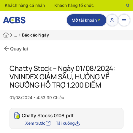
Khách hàng cá nhân
Khách hàng tổ chức
Mở tài khoản
…
Báo cáo Ngày
Quay lại
Chatty Stock – Ngày 01/08/2024:
VNINDEX GIẢM SÂU, HƯỚNG VỀ
NGƯỠNG HỖ TRỢ 1.200 ĐIỂM
01/08/2024 - 4:53:39 Chiều
Chatty Stocks 0108.pdf
Xem trước
Tải xuống