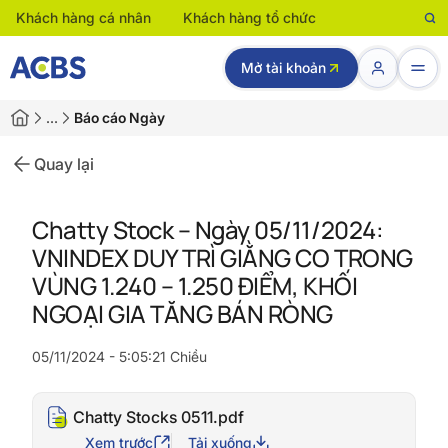
Khách hàng cá nhân
Khách hàng tổ chức
Mở tài khoản
…
Báo cáo Ngày
Quay lại
Chatty Stock – Ngày 05/11/2024:
VNINDEX DUY TRÌ GIẰNG CO TRONG
VÙNG 1.240 – 1.250 ĐIỂM, KHỐI
NGOẠI GIA TĂNG BÁN RÒNG
05/11/2024 - 5:05:21 Chiều
Chatty Stocks 0511.pdf
Xem trước
Tải xuống