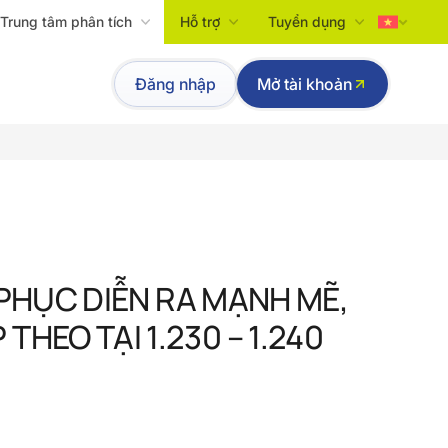
Trung tâm phân tích
Hỗ trợ
Tuyển dụng
Tiếng Việt
Đăng nhập
Mở tài khoản
English
I PHỤC DIỄN RA MẠNH MẼ,
HEO TẠI 1.230 – 1.240