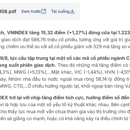
908.pdf
Xem trước
Tải xuống
 dịch, VNINDEX tăng 15,32 điểm (+1,27%) đóng cửa tại 1.2
 giao dịch đạt 586,76 triệu cổ phiếu, tương ứng với giá trị g
ăng chiếm ưu thế so với số cổ phiếu giảm với 329 mã tăng so
 9/8, lực cầu tập trung tại một số các mã cổ phiếu ngành
ng suốt phiên giao dịch.
Theo đó những mã tăng điểm có t
4,3%), MWG (+5,13%),…Mặt khác, VIC (-1,44%), HVN (-4,51
này. Nhóm nhà đầu tư nước ngoài mua ròng 58,14 tỷ đồng tr
 MWG, CTG,…Ở chiều hướng ngược lại, khối ngoại bán ròng V
X trở lại với nhịp tăng điểm tích cực, hướng điểm số đến 
 vì là hợp lưu của một số yếu tố kỹ thuật khác nhau. Bên cạn
ho thấy lực mua mới vẫn chưa tham gia vào thị trường cho đến 
n sẽ giằng co mạnh, hoặc có khả năng xảy ra điều chỉnh từ 