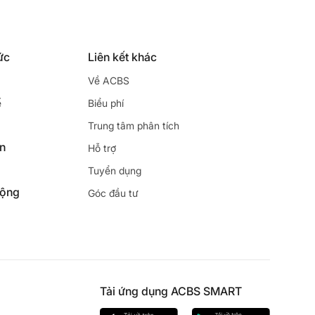
ức
Liên kết khác
Về ACBS
ế
Biểu phí
Trung tâm phân tích
ên
Hỗ trợ
Tuyển dụng
động
Góc đầu tư
Tải ứng dụng ACBS SMART