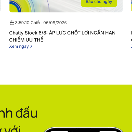
Báo cáo ngày
3:59:10 Chiều
-
06/08/2026
Chatty Stock 6/8: ÁP LỰC CHỐT LỜI NGẮN HẠN
CHIẾM ƯU THẾ
Xem ngay
ình đầu
 với