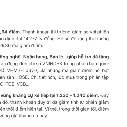
23,64 điểm.
Thanh khoản thị trường giảm so với phiên
iao dịch đạt 14.277 tỷ đồng. Hệ số độ rộng thị trường
 với 86 mã giảm điểm.
 Công nghệ, Ngân hàng, Bán lẻ…giúp hỗ trợ đà tăng
ác động đến chỉ số VNINDEX trong phiên bao gồm:
%), VHM (-1,06%),…là những mã giảm điểm nổi bật
ên sàn HOSE. Chi tiết hơn, lực mua trong phiên tập
JC, TCB, VCB,…
vùng kháng cự kế tiếp tại 1.230 – 1.240 điểm.
Đây
h đó, thanh khoản duy trì đà giảm tính từ phiên giảm
thời điểm hiện tại. Vì thế, trong thời gian tới, điểm
vùng giá kháng cự này.