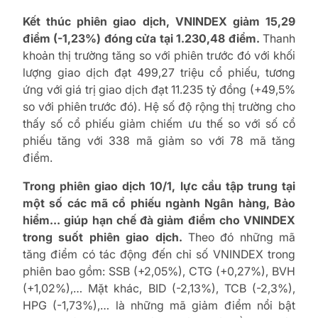
Kết thúc phiên giao dịch, VNINDEX giảm 15,29
điểm (-1,23%) đóng cửa tại 1.230,48 điểm.
Thanh
khoản thị trường tăng so với phiên trước đó với khối
lượng giao dịch đạt 499,27 triệu cổ phiếu, tương
ứng với giá trị giao dịch đạt 11.235 tỷ đồng (+49,5%
so với phiên trước đó). Hệ số độ rộng thị trường cho
thấy số cổ phiếu giảm chiếm ưu thế so với số cổ
phiếu tăng với 338 mã giảm so với 78 mã tăng
điểm.
Trong phiên giao dịch 10/1, lực cầu tập trung tại
một số các mã cổ phiếu ngành Ngân hàng, Bảo
hiểm… giúp hạn chế đà giảm điểm cho VNINDEX
trong suốt phiên giao dịch.
Theo đó những mã
tăng điểm có tác động đến chỉ số VNINDEX trong
phiên bao gồm: SSB (+2,05%), CTG (+0,27%), BVH
(+1,02%),… Mặt khác, BID (-2,13%), TCB (-2,3%),
HPG (-1,73%),… là những mã giảm điểm nổi bật