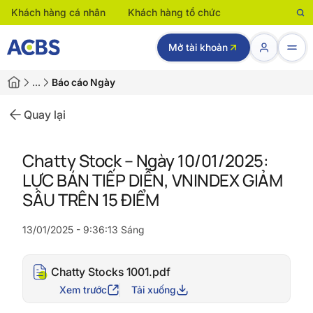
Khách hàng cá nhân
Khách hàng tổ chức
Mở tài khoản
…
Báo cáo Ngày
Quay lại
Chatty Stock – Ngày 10/01/2025:
LỰC BÁN TIẾP DIỄN, VNINDEX GIẢM
SÂU TRÊN 15 ĐIỂM
13/01/2025 - 9:36:13 Sáng
Chatty Stocks 1001.pdf
Xem trước
Tải xuống