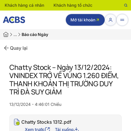
Khách hàng cá nhân
Khách hàng tổ chức
Mở tài khoản
…
Báo cáo Ngày
Quay lại
Chatty Stock – Ngày 13/12/2024:
VNINDEX TRỞ VỀ VÙNG 1.260 ĐIỂM,
THANH KHOẢN THỊ TRƯỜNG DUY
TRÌ ĐÀ SUY GIẢM
13/12/2024 - 4:46:01 Chiều
Chatty Stocks 1312.pdf
Xem trước
Tải xuống