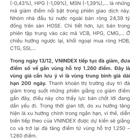
(-0,43%), HPG (-1,09%), MSN (-1,39%),… là những
mã giảm điểm nổi bật trong phiên giao dịch này.
Nhóm nhà đầu tư nước ngoài bán ròng 24,39 tỷ
đồng trên sàn HOSE. Chi tiết hơn, lực bán trong
phiên tập trung vào các mã VCB, HPG, CMG,… Ở
chiều hướng ngược lại, khối ngoại mua ròng HDB,
CTG, SSI,…
Trong ngày 13/12, VNINDEX tiếp tục đà giảm, đưa
điểm số về gần vùng hỗ trợ 1.260 điểm. Đây là
vùng giá cần lưu ý vì là vùng trung bình giá dài
hạn 200 ngày.
Thanh khoản thị trường duy trì đà
giảm trong suốt những phiên giằng co giảm điểm
gần đây, điều này cho thấy lực bán chốt lời đang
dần yếu đi. Trong thời gian tới, do xu hướng tăng
hiện là xu hướng chính trong ngắn hạn, vì thế, diễn
biến tiếp theo của VNINDEX được dự kiến sẽ giằng
co và trở lại đà tăng điểm từ vùng hỗ trợ 1.250 –
1.260 điểm.