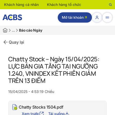
Khách hàng cá nhân
Khách hàng tổ chức
Mở tài khoản
…
Báo cáo Ngày
Quay lại
Chatty Stock – Ngày 15/04/2025:
LỰC BÁN GIA TĂNG TẠI NGƯỠNG
1.240, VNINDEX KẾT PHIÊN GIẢM
TRÊN 13 ĐIỂM
15/04/2025 - 4:53:19 Chiều
Chatty Stocks 1504.pdf
Xem trước
Tải xuống