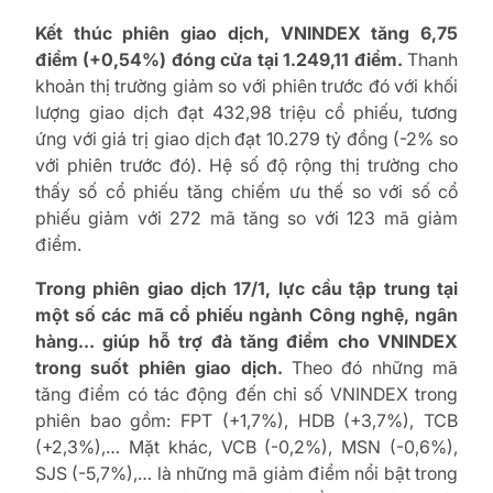
Kết thúc phiên giao dịch, VNINDEX tăng 6,75
điểm (+0,54%) đóng cửa tại 1.249,11 điểm.
Thanh
khoản thị trường giảm so với phiên trước đó với khối
lượng giao dịch đạt 432,98 triệu cổ phiếu, tương
ứng với giá trị giao dịch đạt 10.279 tỷ đồng (-2% so
với phiên trước đó). Hệ số độ rộng thị trường cho
thấy số cổ phiếu tăng chiếm ưu thế so với số cổ
phiếu giảm với 272 mã tăng so với 123 mã giảm
điểm.
Trong phiên giao dịch 17/1, lực cầu tập trung tại
một số các mã cổ phiếu ngành Công nghệ, ngân
hàng… giúp hỗ trợ đà tăng điểm cho VNINDEX
trong suốt phiên giao dịch.
Theo đó những mã
tăng điểm có tác động đến chỉ số VNINDEX trong
phiên bao gồm: FPT (+1,7%), HDB (+3,7%), TCB
(+2,3%),… Mặt khác, VCB (-0,2%), MSN (-0,6%),
SJS (-5,7%),… là những mã giảm điểm nổi bật trong