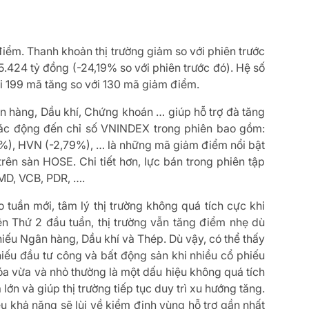
điểm. Thanh khoản thị trường giảm so với phiên trước
 45.424 tỷ đồng (-24,19% so với phiên trước đó). Hệ số
ới 199 mã tăng so với 130 mã giảm điểm.
ân hàng, Dầu khí, Chứng khoán … giúp hỗ trợ đà tăng
tác động đến chỉ số VNINDEX trong phiên bao gồm:
%), HVN (-2,79%), … là những mã giảm điểm nổi bật
rên sàn HOSE. Chi tiết hơn, lực bán trong phiên tập
MD, VCB, PDR, ….
 tuần mới, tâm lý thị trường không quá tích cực khi
iên Thứ 2 đầu tuần, thị trường vẫn tăng điểm nhẹ dù
iếu Ngân hàng, Dầu khí và Thép. Dù vậy, có thể thấy
hiếu đầu tư công và bất động sản khi nhiều cổ phiếu
óa vừa và nhỏ thường là một dấu hiệu không quá tích
lớn và giúp thị trường tiếp tục duy trì xu hướng tăng.
iều khả năng sẽ lùi về kiểm định vùng hỗ trợ gần nhất