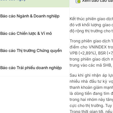
Xem báo cáo đầ
Báo cáo Ngành & Doanh nghiệp
Kết thúc phiên giao d
đó với khối lượng giao 
độ rộng thị trường cho 
Báo cáo Chiến lược & Vĩ mô
Trong phiên giao dịch 
điểm cho VNINDEX tron
Báo cáo Thị trường Chứng quyền
VPB (+2,89%), BSR (+7
trong phiên giao dịch 
trung vào các mã SHB, 
Báo cáo Trái phiếu doanh nghiệp
Sau khi ghi nhận áp lự
nhiều nhà đầu tư kỳ vọ
thanh khoản giảm mạnh 
là dòng tiền đang tìm 
trong hai nhóm này tăn
cực cho thị trường. Tuy
Trong thời gian tới, nế