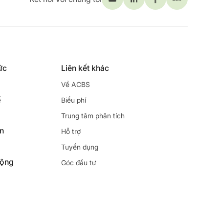
ức
Liên kết khác
Về ACBS
ế
Biểu phí
Trung tâm phân tích
ên
Hỗ trợ
Tuyển dụng
động
Góc đầu tư