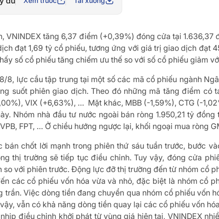
y đủ
Xem trước
Tải xuống
ịch, VNINDEX tăng 6,37 điểm (+0,39%) đóng cửa tại 1.636,37 
dịch đạt 1,69 tỷ cổ phiếu, tương ứng với giá trị giao dịch đạt
thấy số cổ phiếu tăng chiếm ưu thế so với số cổ phiếu giảm v
18/8, lực cầu tập trung tại một số các mã cổ phiếu ngành Ng
g suốt phiên giao dịch. Theo đó những mã tăng điểm có 
,00%), VIX (+6,63%), … Mặt khác, MBB (-1,59%), CTG (-1,02
này. Nhóm nhà đầu tư nước ngoài bán ròng 1.950,21 tỷ đồng t
VPB, FPT, … Ở chiều hướng ngược lại, khối ngoại mua ròng G
c bán chốt lời mạnh trong phiên thứ sáu tuần trước, bước vào
ng thị trường sẽ tiếp tục điều chỉnh. Tuy vậy, đóng cửa ph
so với phiên trước. Động lực đỡ thị trường đến từ nhóm cổ ph
đến các cổ phiếu vốn hóa vừa và nhỏ, đặc biệt là nhóm cổ p
g trần. Việc dòng tiền đang chuyển qua nhóm cổ phiếu vốn h
 vậy, vẫn có khả năng dòng tiền quay lại các cổ phiếu vốn hóa 
u nhịp điều chỉnh khởi phát từ vùng giá hiện tại, VNINDEX nh