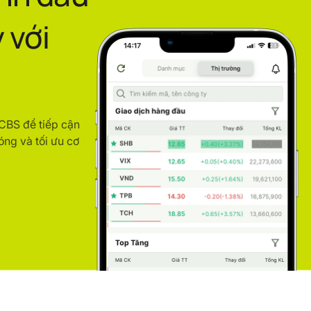
 với
ACBS để tiếp cận
óng và tối ưu cơ