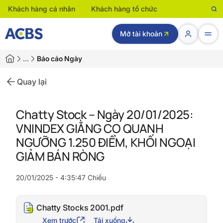
Khách hàng cá nhân
Khách hàng tổ chức
Mở tài khoản
…
Báo cáo Ngày
Quay lại
Chatty Stock – Ngày 20/01/2025:
VNINDEX GIẰNG CO QUANH
NGƯỠNG 1.250 ĐIỂM, KHỐI NGOẠI
GIẢM BÁN RÒNG
20/01/2025 - 4:35:47 Chiều
Chatty Stocks 2001.pdf
Xem trước
Tải xuống