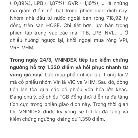
(-0,89%), LPB (-1,87%), GVR (-1,16%), … là những
mã giảm điểm nổi bật trong phiên giao dịch này.
Nhóm nhà đầu tư nước ngoài bán ròng 718,92 tỷ
đồng trên sàn HOSE. Chi tiết hơn, lực bán trong
phiên tập trung vào các mã TPB, LPB, NVL, … Ở
chiều hướng ngược lại, khối ngoại mua ròng VPI,
VRE, VHM, ….
Trong ngày 24/3, VNINDEX tiếp tục kiểm chứng
ngưỡng hỗ trợ 1.320 điểm và hồi phục nhanh từ
vùng giá này.
Lực mua phần nhiều tập trung tại 2
mã cổ phiếu nhóm Vin là VIC và VHM. Sau đó, dòng
tiền lan tỏa qua các cổ phiếu vốn hóa lớn khác.
Đáng chú ý, cổ phiếu TCB đồng thời diễn ra đà tăng
tích cực trong phiên giao dịch này. Trong thời gian
tới, VNINDEX được kỳ vọng sẽ trở lại đà tăng và
kiểm chứng ngưỡng kháng cự 1.350 điểm.