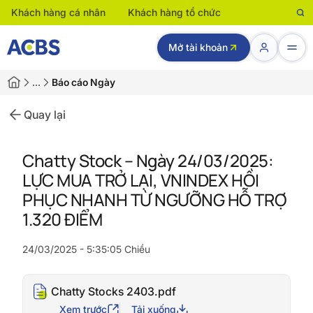
Khách hàng cá nhân
Khách hàng tổ chức
Mở tài khoản
…
Báo cáo Ngày
Quay lại
Chatty Stock – Ngày 24/03/2025:
LỰC MUA TRỞ LẠI, VNINDEX HỒI
PHỤC NHANH TỪ NGƯỠNG HỖ TRỢ
1.320 ĐIỂM
24/03/2025 - 5:35:05 Chiều
Chatty Stocks 2403.pdf
Xem trước
Tải xuống