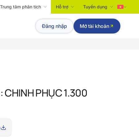
Trung tâm phân tích
Hỗ trợ
Tuyển dụng
Tiếng Việt
Đăng nhập
Mở tài khoản
English
5: CHINH PHỤC 1.300
g