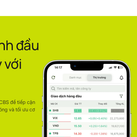
ình đầu
 với
ACBS để tiếp cận
óng và tối ưu cơ