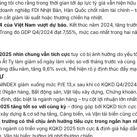
ng tôi cho rằng trong thời gian tới áp lực tỷ giá vẫn hiện hữu
 doanh nghiệp FDI Nhật Bản, Hàn Quốc chốt năm tài chính – 
n cắt giảm lãi suất hoặc thương chiến hạ nhiệt.
 của Việt Nam vượt dự báo.
Kết thúc năm 2024, tăng trư
 Trong đó GDP Q4/2024 đạt 7,55%, mức cao nhất trong hai nă
/2025 nhìn chung vẫn tích cực
tuy có bị ảnh hưởng do yếu tố
 Ất Tỵ làm giảm số ngày làm việc so với tháng trước và cùng
háng đầu năm, tăng 9,6% svck, thể hiện rõ ý định thúc đẩy m
TƯ
 VNINDEX giảm xuống mức P/E 13,x sau khi có KQKD Q4/2024. 
 (Ngân hàng, Bất động sản, Vật liệu xây dựng, Chứng khoán
n định, đặc biệt là ngành ngân hàng – trụ cột lợi nhuận lớn nh
025 tăng tốt so với cùng kỳ
– đóng góp bởi KQKD tích cực
y dựng & cơ sở hạ tầng, Cảng biển, và Vận tải biển cũng có 
ị trường có thể chịu ảnh hưởng tiêu cực trong ngắn hạn như
 ngành có triển vọng KQKD 2025 tích cực & định giá hấp dẫ
Vận tải biển: hưởng lợi nhờ thương chiến.