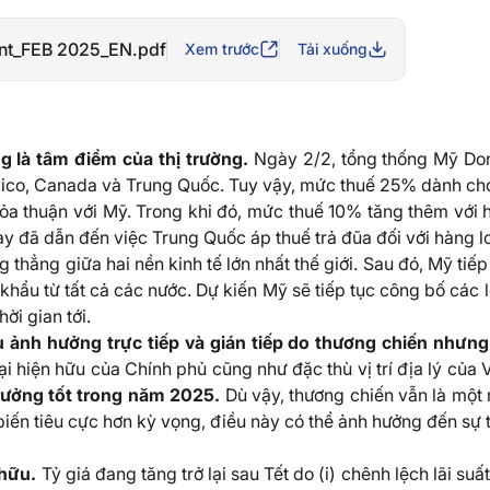
nt_FEB 2025_EN.pdf
Xem trước
Tải xuống
 là tâm điểm của thị trường.
Ngày 2/2, tổng thống Mỹ Don
ico, Canada và Trung Quốc. Tuy vậy, mức thuế 25% dành cho 
ỏa thuận với Mỹ. Trong khi đó, mức thuế 10% tăng thêm với 
y đã dẫn đến việc Trung Quốc áp thuế trả đũa đối với hàng 
g thẳng giữa hai nền kinh tế lớn nhất thế giới. Sau đó, Mỹ ti
khẩu từ tất cả các nước. Dự kiến Mỹ sẽ tiếp tục công bố các
hời gian tới.
u ảnh hưởng trực tiếp và gián tiếp do thương chiến như
ại hiện hữu của Chính phủ cũng như đặc thù vị trí địa lý của
trưởng tốt trong năm 2025.
Dù vậy, thương chiến vẫn là một 
biến tiêu cực hơn kỳ vọng, điều này có thể ảnh hưởng đến sự 
 hữu.
Tỷ giá đang tăng trở lại sau Tết do (i) chênh lệch lãi s