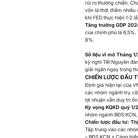
rủi ro thương chiến. Chú
vốn là thời điểm nhiều
khi FED thực hiện 1-2 lầ
Tăng trưởng GDP 2024
của chính phủ là 6,5%.
8%.
Số liệu vĩ mô Tháng 1
kỳ nghỉ Tết Nguyên đán
giải ngân ngay trong t
CHIẾN LƯỢC ĐẦU 
Định giá hiện tại của
các nhóm ngành trụ cột
lợi nhuận vẫn duy trì ổ
Kỳ vọng KQKD quý 1/2
nhóm ngành BĐS KCN, xâ
Chiến lược đầu tư: Th
Tập trung vào các nhóm
– BĐS KCN + Cảng biển, 