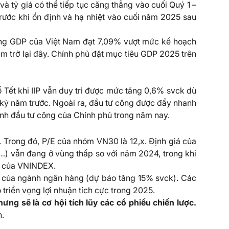
 và tỷ giá có thể tiếp tục căng thẳng vào cuối Quý 1 –
trước khi ổn định và hạ nhiệt vào cuối năm 2025 sau
ởng GDP của Việt Nam đạt 7,09% vượt mức kế hoạch
m trở lại đây. Chính phủ đặt mục tiêu GDP 2025 trên
 Tết khi IIP vẫn duy trì được mức tăng 0,6% svck dù
 kỳ năm trước. Ngoài ra, đầu tư công được đẩy nhanh
ạnh đầu tư công của Chính phủ trong năm nay.
Trong đó, P/E của nhóm VN30 là 12,x. Định giá của
…) vẫn đang ở vùng thấp so với năm 2024, trong khi
ất của VNINDEX.
 của ngành ngân hàng (dự báo tăng 15% svck). Các
triển vọng lợi nhuận tích cực trong 2025.
ng sẽ là cơ hội tích lũy các cổ phiếu chiến lược.
n.