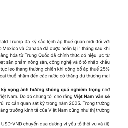
ald Trump đã ký sắc lệnh áp thuế quan mới đối với
Mexico và Canada đã được hoãn lại 1 tháng sau khi
hàng hóa từ Trung Quốc đã chính thức có hiệu lực từ
loạt sản phẩm nông sản, công nghệ và ô tô nhập khẩu
ếp tục leo thang thương chiến khi công bố áp thuế 25%
 loại thuế nhắm đến các nước có thặng dư thương mại
ng kỳ vọng ảnh hưởng không quá nghiêm trọng
nhờ
 Việt Nam. Do đó chúng tôi cho rằng
Việt Nam vẫn sẽ
rủi ro cần quan sát kỹ trong năm 2025. Trong trường
tăng trưởng kinh tế của Việt Nam cũng như thị trường
uất USD-VND chuyển qua dương vì yếu tố thời vụ và (ii)