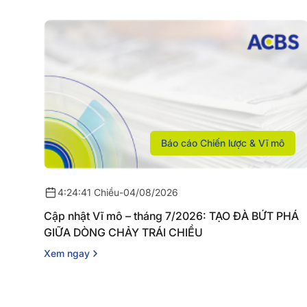
Báo cáo Chiến lược & Vĩ mô
4:24:41 Chiều
-
04/08/2026
Cập nhật Vĩ mô – tháng 7/2026: TẠO ĐÀ BỨT PHÁ
GIỮA DÒNG CHẢY TRÁI CHIỀU
Xem ngay