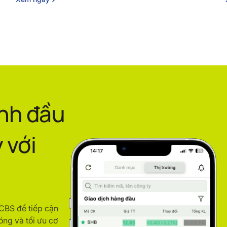
ình đầu
 với
ACBS để tiếp cận
óng và tối ưu cơ