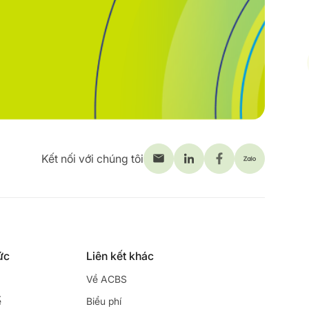
Kết nối với chúng tôi
ức
Liên kết khác
Về ACBS
ế
Biểu phí