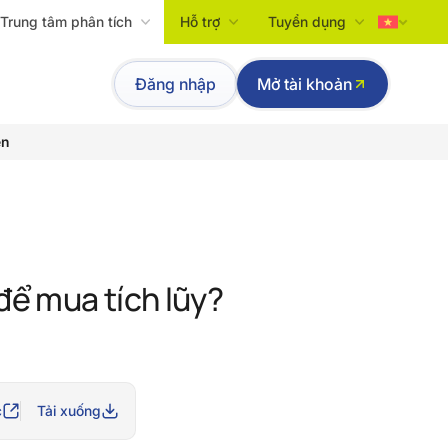
Trung tâm phân tích
Hỗ trợ
Tuyển dụng
Tiếng Việt
Đăng nhập
Mở tài khoản
English
ền
để mua tích lũy?
c
Tải xuống