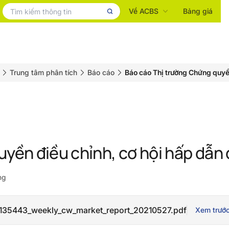
Về ACBS
Bảng giá
Trung tâm phân tích
Báo cáo
Báo cáo Thị trường Chứng quy
yền điều chỉnh, cơ hội hấp dẫn 
ng
35443_weekly_cw_market_report_20210527.pdf
Xem trướ