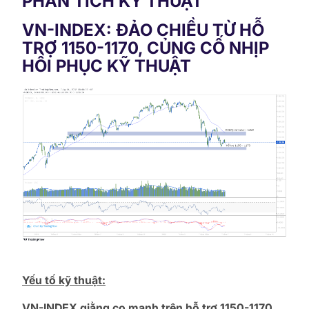
PHÂN TÍCH KỸ THUẬT
VN-INDEX: ĐẢO CHIỀU TỪ HỖ
TRỢ 1150-1170, CỦNG CỐ NHỊP
HỒI PHỤC KỸ THUẬT
Yếu tố kỹ thuật:
VN-INDEX giằng co mạnh trên hỗ trợ 1150-1170,