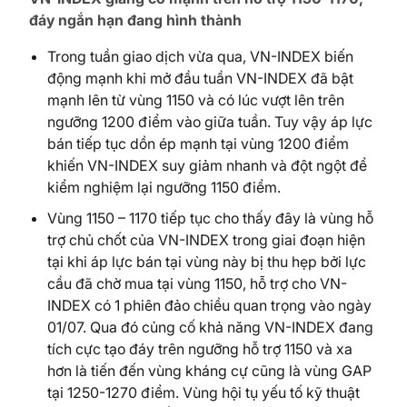
đáy ngắn hạn đang hình thành
Trong tuần giao dịch vừa qua, VN-INDEX biến
động mạnh khi mở đầu tuần VN-INDEX đã bật
mạnh lên từ vùng 1150 và có lúc vượt lên trên
ngưỡng 1200 điểm vào giữa tuần. Tuy vậy áp lực
bán tiếp tục dồn ép mạnh tại vùng 1200 điểm
khiến VN-INDEX suy giảm nhanh và đột ngột để
kiểm nghiệm lại ngưỡng 1150 điểm.
Vùng 1150 – 1170 tiếp tục cho thấy đây là vùng hỗ
trợ chủ chốt của VN-INDEX trong giai đoạn hiện
tại khi áp lực bán tại vùng này bị thu hẹp bởi lực
cầu đã chờ mua tại vùng 1150, hỗ trợ cho VN-
INDEX có 1 phiên đảo chiều quan trọng vào ngày
01/07. Qua đó củng cố khả năng VN-INDEX đang
tích cực tạo đáy trên ngưỡng hỗ trợ 1150 và xa
hơn là tiến đến vùng kháng cự cũng là vùng GAP
tại 1250-1270 điểm. Vùng hội tụ yếu tố kỹ thuật