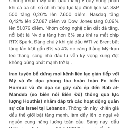
Chứng khoán Mỹ khởi đầu tháng 6 đầy hưng phấn
khi cả ba chỉ số chính tiếp tục lập đỉnh lịch sử. S&P
500 tăng 0,26% lên 7.600 điểm, Nasdaq tăng
0,42% lên 27.087 điểm và Dow Jones tăng 0,09%
lên 51.079 điểm. Nhóm công nghệ dẫn dắt đà tăng,
nổi bật là Nvidia tăng hơn 6% sau khi ra mắt chip
RTX Spark. Đáng chú ý khi giá dầu WTI và Brent bật
tăng lần lượt gần 6% và 4% do căng thẳng Mỹ–Iran
leo thang, song nhà đầu tư vẫn kỳ vọng xung đột
không bùng phát mạnh trở lại.
Iran tuyên bố dừng mọi kênh liên lạc gián tiếp với
Mỹ và đe dọa phong tỏa hoàn toàn Eo biển
Hormuz và đe dọa sẽ gây sức ép đến Bab al-
Mandeb (eo biển nối Biển Đỏ) thông qua lực
lượng Houthis) nhằm đáp trả các hoạt động quân
sự của Israel tại Lebanon.
Thông tin này khiến giá
dầu thế giới bật tăng mạnh, làm dấy lên lo ngại về
nguồn cung năng lượng toàn cầu. Sáng nay, dầu