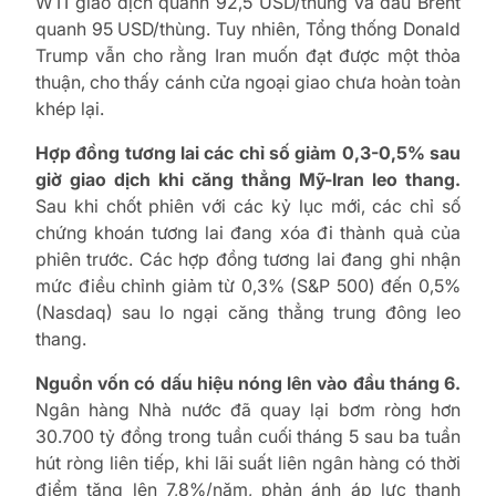
WTI giao dịch quanh 92,5 USD/thùng và dầu Brent
quanh 95 USD/thùng. Tuy nhiên, Tổng thống Donald
Trump vẫn cho rằng Iran muốn đạt được một thỏa
thuận, cho thấy cánh cửa ngoại giao chưa hoàn toàn
khép lại.
Hợp đồng tương lai các chỉ số giảm 0,3-0,5% sau
giờ giao dịch khi căng thẳng Mỹ-Iran leo thang.
Sau khi chốt phiên với các kỷ lục mới, các chỉ số
chứng khoán tương lai đang xóa đi thành quả của
phiên trước. Các hợp đồng tương lai đang ghi nhận
mức điều chỉnh giảm từ 0,3% (S&P 500) đến 0,5%
(Nasdaq) sau lo ngại căng thẳng trung đông leo
thang.
Nguồn vốn có dấu hiệu nóng lên vào đầu tháng 6.
Ngân hàng Nhà nước đã quay lại bơm ròng hơn
30.700 tỷ đồng trong tuần cuối tháng 5 sau ba tuần
hút ròng liên tiếp, khi lãi suất liên ngân hàng có thời
điểm tăng lên 7,8%/năm, phản ánh áp lực thanh