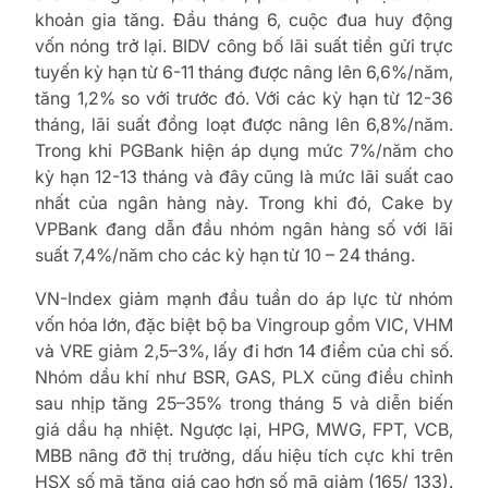
khoản gia tăng. Đầu tháng 6, cuộc đua huy động
vốn nóng trở lại. BIDV công bố lãi suất tiền gửi trực
tuyến kỳ hạn từ 6-11 tháng được nâng lên 6,6%/năm,
tăng 1,2% so với trước đó. Với các kỳ hạn từ 12-36
tháng, lãi suất đồng loạt được nâng lên 6,8%/năm.
Trong khi PGBank hiện áp dụng mức 7%/năm cho
kỳ hạn 12-13 tháng và đây cũng là mức lãi suất cao
nhất của ngân hàng này. Trong khi đó, Cake by
VPBank đang dẫn đầu nhóm ngân hàng số với lãi
suất 7,4%/năm cho các kỳ hạn từ 10 – 24 tháng.
VN-Index giảm mạnh đầu tuần do áp lực từ nhóm
vốn hóa lớn, đặc biệt bộ ba Vingroup gồm VIC, VHM
và VRE giảm 2,5–3%, lấy đi hơn 14 điểm của chỉ số.
Nhóm dầu khí như BSR, GAS, PLX cũng điều chỉnh
sau nhịp tăng 25–35% trong tháng 5 và diễn biến
giá dầu hạ nhiệt. Ngược lại, HPG, MWG, FPT, VCB,
MBB nâng đỡ thị trường, dấu hiệu tích cực khi trên
HSX số mã tăng giá cao hơn số mã giảm (165/ 133).