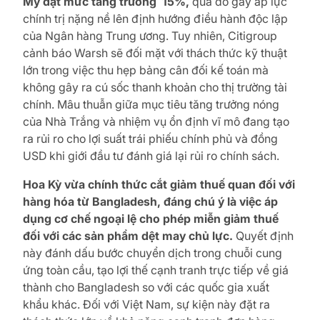
Mỹ đạt mức tăng trưởng 15%,
qua đó gây áp lực
chính trị nặng nề lên định hướng điều hành độc lập
của Ngân hàng Trung ương. Tuy nhiên, Citigroup
cảnh báo Warsh sẽ đối mặt với thách thức kỹ thuật
lớn trong việc thu hẹp bảng cân đối kế toán mà
không gây ra cú sốc thanh khoản cho thị trường tài
chính. Mâu thuẫn giữa mục tiêu tăng trưởng nóng
của Nhà Trắng và nhiệm vụ ổn định vĩ mô đang tạo
ra rủi ro cho lợi suất trái phiếu chính phủ và đồng
USD khi giới đầu tư đánh giá lại rủi ro chính sách.
Hoa Kỳ vừa chính thức cắt giảm thuế quan đối với
hàng hóa từ Bangladesh, đáng chú ý là việc áp
dụng cơ chế ngoại lệ cho phép miễn giảm thuế
đối với các sản phẩm dệt may chủ lực.
Quyết định
này đánh dấu bước chuyển dịch trong chuỗi cung
ứng toàn cầu, tạo lợi thế cạnh tranh trực tiếp về giá
thành cho Bangladesh so với các quốc gia xuất
khẩu khác. Đối với Việt Nam, sự kiện này đặt ra