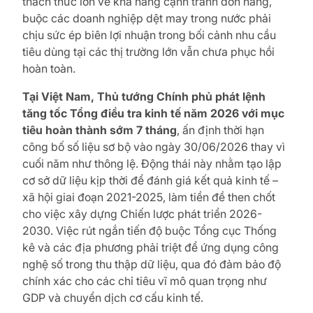
thách thức lớn về khả năng cạnh tranh đơn hàng,
buộc các doanh nghiệp dệt may trong nước phải
chịu sức ép biên lợi nhuận trong bối cảnh nhu cầu
tiêu dùng tại các thị trường lớn vẫn chưa phục hồi
hoàn toàn.
Tại Việt Nam, Thủ tướng Chính phủ phát lệnh
tăng tốc Tổng điều tra kinh tế năm 2026 với mục
tiêu hoàn thành sớm 7 tháng
, ấn định thời hạn
công bố số liệu sơ bộ vào ngày 30/06/2026 thay vì
cuối năm như thông lệ. Động thái này nhằm tạo lập
cơ sở dữ liệu kịp thời để đánh giá kết quả kinh tế –
xã hội giai đoạn 2021-2025, làm tiền đề then chốt
cho việc xây dựng Chiến lược phát triển 2026-
2030. Việc rút ngắn tiến độ buộc Tổng cục Thống
kê và các địa phương phải triệt để ứng dụng công
nghệ số trong thu thập dữ liệu, qua đó đảm bảo độ
chính xác cho các chỉ tiêu vĩ mô quan trọng như
GDP và chuyển dịch cơ cấu kinh tế.