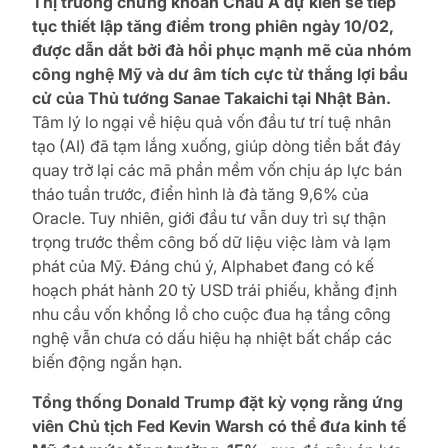
Thị trường chứng khoán Châu Á dự kiến sẽ tiếp
tục thiết lập tăng điểm trong phiên ngày 10/02,
được dẫn dắt bởi đà hồi phục mạnh mẽ của nhóm
công nghệ Mỹ và dư âm tích cực từ thắng lợi bầu
cử của Thủ tướng Sanae Takaichi tại Nhật Bản.
Tâm lý lo ngại về hiệu quả vốn đầu tư trí tuệ nhân
tạo (AI) đã tạm lắng xuống, giúp dòng tiền bắt đáy
quay trở lại các mã phần mềm vốn chịu áp lực bán
tháo tuần trước, điển hình là đà tăng 9,6% của
Oracle. Tuy nhiên, giới đầu tư vẫn duy trì sự thận
trọng trước thềm công bố dữ liệu việc làm và lạm
phát của Mỹ. Đáng chú ý, Alphabet đang có kế
hoạch phát hành 20 tỷ USD trái phiếu, khẳng định
nhu cầu vốn khổng lồ cho cuộc đua hạ tầng công
nghệ vẫn chưa có dấu hiệu hạ nhiệt bất chấp các
biến động ngắn hạn.
Tổng thống Donald Trump đặt kỳ vọng rằng ứng
viên Chủ tịch Fed Kevin Warsh có thể đưa kinh tế