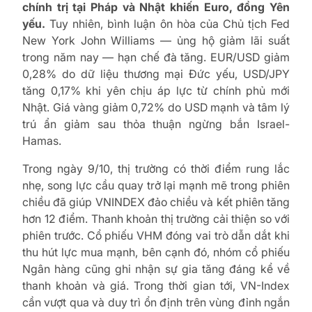
chính trị tại Pháp và Nhật khiến Euro, đồng Yên
yếu.
Tuy nhiên, bình luận ôn hòa của Chủ tịch Fed
New York John Williams — ủng hộ giảm lãi suất
trong năm nay — hạn chế đà tăng. EUR/USD giảm
0,28% do dữ liệu thương mại Đức yếu, USD/JPY
tăng 0,17% khi yên chịu áp lực từ chính phủ mới
Nhật. Giá vàng giảm 0,72% do USD mạnh và tâm lý
trú ẩn giảm sau thỏa thuận ngừng bắn Israel-
Hamas.
Trong ngày 9/10, thị trường có thời điểm rung lắc
nhẹ, song lực cầu quay trở lại mạnh mẽ trong phiên
chiều đã giúp VNINDEX đảo chiều và kết phiên tăng
hơn 12 điểm. Thanh khoản thị trường cải thiện so với
phiên trước. Cổ phiếu VHM đóng vai trò dẫn dắt khi
thu hút lực mua mạnh, bên cạnh đó, nhóm cổ phiếu
Ngân hàng cũng ghi nhận sự gia tăng đáng kể về
thanh khoản và giá. Trong thời gian tới, VN-Index
cần vượt qua và duy trì ổn định trên vùng đỉnh ngắn