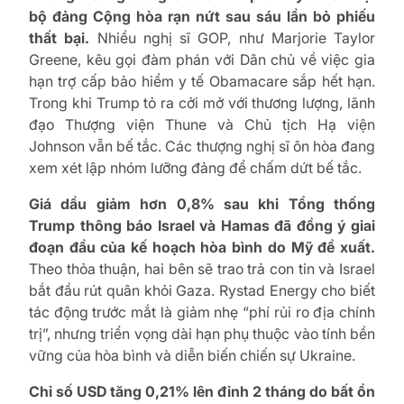
bộ đảng Cộng hòa rạn nứt sau sáu lần bỏ phiếu
thất bại.
Nhiều nghị sĩ GOP, như Marjorie Taylor
Greene, kêu gọi đàm phán với Dân chủ về việc gia
hạn trợ cấp bảo hiểm y tế Obamacare sắp hết hạn.
Trong khi Trump tỏ ra cởi mở với thương lượng, lãnh
đạo Thượng viện Thune và Chủ tịch Hạ viện
Johnson vẫn bế tắc. Các thượng nghị sĩ ôn hòa đang
xem xét lập nhóm lưỡng đảng để chấm dứt bế tắc.
Giá dầu giảm hơn 0,8% sau khi Tổng thống
Trump thông báo Israel và Hamas đã đồng ý giai
đoạn đầu của kế hoạch hòa bình do Mỹ đề xuất.
Theo thỏa thuận, hai bên sẽ trao trả con tin và Israel
bắt đầu rút quân khỏi Gaza. Rystad Energy cho biết
tác động trước mắt là giảm nhẹ “phí rủi ro địa chính
trị”, nhưng triển vọng dài hạn phụ thuộc vào tính bền
vững của hòa bình và diễn biến chiến sự Ukraine.
Chỉ số USD tăng 0,21% lên đỉnh 2 tháng do bất ổn