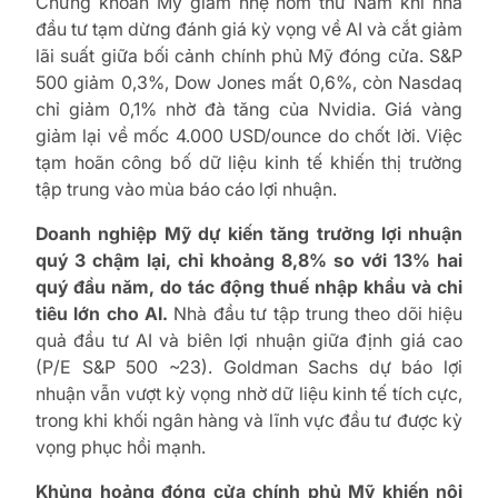
Chứng khoán Mỹ giảm nhẹ hôm thứ Năm khi nhà
đầu tư tạm dừng đánh giá kỳ vọng về AI và cắt giảm
lãi suất giữa bối cảnh chính phủ Mỹ đóng cửa. S&P
500 giảm 0,3%, Dow Jones mất 0,6%, còn Nasdaq
chỉ giảm 0,1% nhờ đà tăng của Nvidia. Giá vàng
giảm lại về mốc 4.000 USD/ounce do chốt lời. Việc
tạm hoãn công bố dữ liệu kinh tế khiến thị trường
tập trung vào mùa báo cáo lợi nhuận.
Doanh nghiệp Mỹ dự kiến tăng trưởng lợi nhuận
quý 3 chậm lại, chỉ khoảng 8,8% so với 13% hai
quý đầu năm, do tác động thuế nhập khẩu và chi
tiêu lớn cho AI.
Nhà đầu tư tập trung theo dõi hiệu
quả đầu tư AI và biên lợi nhuận giữa định giá cao
(P/E S&P 500 ~23). Goldman Sachs dự báo lợi
nhuận vẫn vượt kỳ vọng nhờ dữ liệu kinh tế tích cực,
trong khi khối ngân hàng và lĩnh vực đầu tư được kỳ
vọng phục hồi mạnh.
Khủng hoảng đóng cửa chính phủ Mỹ khiến nội