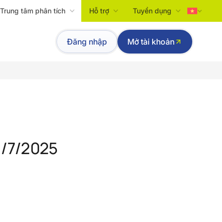
Trung tâm phân tích
Hỗ trợ
Tuyển dụng
Tiếng Việt
Đăng nhập
Mở tài khoản
English
1/7/2025