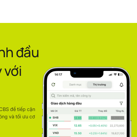
ình đầu
 với
ACBS để tiếp cận
óng và tối ưu cơ