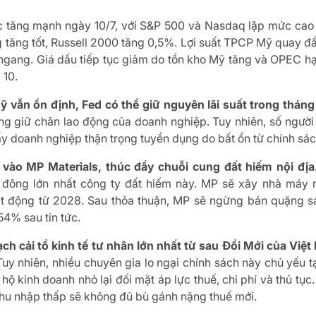
c tăng mạnh ngày 10/7, với S&P 500 và Nasdaq lập mức cao k
 tăng tốt, Russell 2000 tăng 0,5%. Lợi suất TPCP Mỹ quay 
 ngang. Giá dầu tiếp tục giảm do tồn kho Mỹ tăng và OPEC 
 10.
ỹ vẫn ổn định, Fed có thể giữ nguyên lãi suất trong tháng 
g giữ chân lao động của doanh nghiệp. Tuy nhiên, số người nh
ấy doanh nghiệp thận trọng tuyển dụng do bất ổn từ chính sác
vào MP Materials, thúc đẩy chuỗi cung đất hiếm nội địa
cổ đông lớn nhất công ty đất hiếm này. MP sẽ xây nhà máy
t động từ 2028. Sau thỏa thuận, MP sẽ ngừng bán quặng sa
54% sau tin tức.
ạch cải tổ kinh tế tư nhân lớn nhất từ sau Đổi Mới của Việ
uy nhiên, nhiều chuyên gia lo ngại chính sách này chủ yếu t
hộ kinh doanh nhỏ lại đối mặt áp lực thuế, chi phí và thủ tụ
 thu nhập thấp sẽ không đủ bù gánh nặng thuế mới.