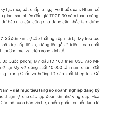
ỷ lục mới, bất chấp lo ngại về thuế quan. Nhóm cổ
đầu giảm sau phiên đấu giá TPCP 30 năm thành công,
hạ dự báo nhu cầu cũng như đang cân nhắc tạm dừng
7.
Số đơn xin trợ cấp thất nghiệp mới tại Mỹ tiếp tục
ận trợ cấp liên tục tăng lên gần 2 triệu – cao nhất
h thương mại và triển vọng kinh tế.
.
Bộ Quốc phòng Mỹ đầu tư 400 triệu USD vào MP
 mới tại Mỹ với công suất 10.000 tấn nam châm đất
ng Trung Quốc và hướng tới sản xuất khép kín. Cổ
t Nam – đặt mục tiêu tăng số doanh nghiệp đăng ký
ạo thuận lợi cho các tập đoàn lớn như Vingroup, Hòa
c. Các hộ buôn bán vỉa hè, chiếm phần lớn nền kinh tế