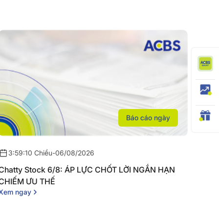
Báo cáo ngày
3:59:10 Chiều
-
06/08/2026
Chatty Stock 6/8: ÁP LỰC CHỐT LỜI NGẮN HẠN
CHIẾM ƯU THẾ
Xem ngay