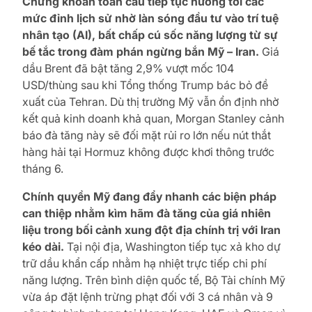
Chứng khoán toàn cầu tiếp tục hướng tới các
mức đỉnh lịch sử nhờ làn sóng đầu tư vào trí tuệ
nhân tạo (AI), bất chấp cú sốc năng lượng từ sự
bế tắc trong đàm phán ngừng bắn Mỹ – Iran.
Giá
dầu Brent đã bật tăng 2,9% vượt mốc 104
USD/thùng sau khi Tổng thống Trump bác bỏ đề
xuất của Tehran. Dù thị trường Mỹ vẫn ổn định nhờ
kết quả kinh doanh khả quan, Morgan Stanley cảnh
báo đà tăng này sẽ đối mặt rủi ro lớn nếu nút thắt
hàng hải tại Hormuz không được khơi thông trước
tháng 6.
Chính quyền Mỹ đang đẩy nhanh các biện pháp
can thiệp nhằm kìm hãm đà tăng của giá nhiên
liệu trong bối cảnh xung đột địa chính trị với Iran
kéo dài.
Tại nội địa, Washington tiếp tục xả kho dự
trữ dầu khẩn cấp nhằm hạ nhiệt trực tiếp chi phí
năng lượng. Trên bình diện quốc tế, Bộ Tài chính Mỹ
vừa áp đặt lệnh trừng phạt đối với 3 cá nhân và 9