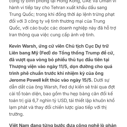
công ty bình phong tại Hong Kong, UAE và Oman vì
hành vi tiếp tay cho Tehran xuất khẩu dầu sang
Trung Quốc; trong khi đồng thời áp lệnh trừng phạt
đối với 3 công ty vệ tinh thương mại của Trung
Quốc, với cáo buộc các doanh nghiệp này đã hỗ trợ
Iran thông qua việc cung cấp ảnh vệ tinh.
Kevin Warsh, ứng cử viên Chủ tịch Cục Dự trữ
Liên bang Mỹ (Fed) do Tổng thống Trump đề cử,
đã vượt qua vòng bỏ phiếu thủ tục đầu tiên tại
Thượng viện vào ngày 11/5, dọn đường cho quá
trình phê chuẩn trước khi nhiệm kỳ của ông
Jerome Powell kết thúc vào ngày 15/5.
Dưới sự
dẫn dắt của ông Warsh, Fed dự kiến sẽ trải qua đợt
cải tổ toàn diện, bao gồm thu hẹp bảng cân đối kế
toán trị giá 6,7 nghìn tỷ USD, tái thiết lập khuôn khổ
lạm phát và thay đổi chiến lược giao tiếp với thị
trường.
Việt Nam đang từng bước đưa công nghệ lò phản