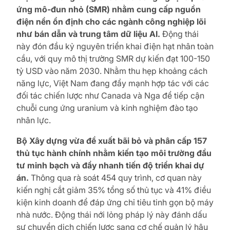
ứng mô-đun nhỏ (SMR) nhằm cung cấp nguồn
điện nền ổn định cho các ngành công nghiệp lõi
như bán dẫn và trung tâm dữ liệu AI.
Động thái
này đón đầu kỷ nguyên triển khai điện hạt nhân toàn
cầu, với quy mô thị trường SMR dự kiến đạt 100-150
tỷ USD vào năm 2030. Nhằm thu hẹp khoảng cách
năng lực, Việt Nam đang đẩy mạnh hợp tác với các
đối tác chiến lược như Canada và Nga để tiếp cận
chuỗi cung ứng uranium và kinh nghiệm đào tạo
nhân lực.
Bộ Xây dựng vừa đề xuất bãi bỏ và phân cấp 157
thủ tục hành chính nhằm kiến tạo môi trường đầu
tư minh bạch và đẩy nhanh tiến độ triển khai dự
án.
Thông qua rà soát 454 quy trình, cơ quan này
kiến nghị cắt giảm 35% tổng số thủ tục và 41% điều
kiện kinh doanh để đáp ứng chỉ tiêu tinh gọn bộ máy
nhà nước. Động thái nới lỏng pháp lý này đánh dấu
sự chuyển dịch chiến lược sang cơ chế quản lý hậu