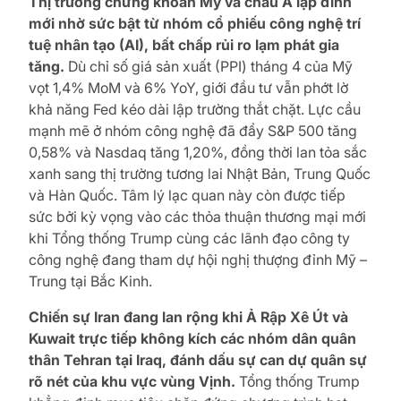
Thị trường chứng khoán Mỹ và châu Á lập đỉnh
mới nhờ sức bật từ nhóm cổ phiếu công nghệ trí
tuệ nhân tạo (AI), bất chấp rủi ro lạm phát gia
tăng.
Dù chỉ số giá sản xuất (PPI) tháng 4 của Mỹ
vọt 1,4% MoM và 6% YoY, giới đầu tư vẫn phớt lờ
khả năng Fed kéo dài lập trường thắt chặt. Lực cầu
mạnh mẽ ở nhóm công nghệ đã đẩy S&P 500 tăng
0,58% và Nasdaq tăng 1,20%, đồng thời lan tỏa sắc
xanh sang thị trường tương lai Nhật Bản, Trung Quốc
và Hàn Quốc. Tâm lý lạc quan này còn được tiếp
sức bởi kỳ vọng vào các thỏa thuận thương mại mới
khi Tổng thống Trump cùng các lãnh đạo công ty
công nghệ đang tham dự hội nghị thượng đỉnh Mỹ –
Trung tại Bắc Kinh.
Chiến sự Iran đang lan rộng khi Ả Rập Xê Út và
Kuwait trực tiếp không kích các nhóm dân quân
thân Tehran tại Iraq, đánh dấu sự can dự quân sự
rõ nét của khu vực vùng Vịnh.
Tổng thống Trump