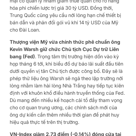
mại có quản lý nhằm giảm thuế quan cho rổ hàng
hóa phi chiến lược trị giá 30 tỷ USD. Đồng thời,
Trung Quốc cũng yêu cầu nới lỏng hạn chế thiết bị
bán dẫn và phản đối gói vũ khí 14 tỷ USD của Mỹ
cho Đài Loan.
Thượng viện Mỹ vừa chính thức phê chuẩn ông
Kevin Warsh giữ chức Chủ tịch
Cục Dự trữ Liên
bang (Fed)
. Trọng tâm thị trường hiện dồn vào kỳ
họp tháng 6 tới, khi biểu đồ dự báo lãi suất đầu tiên
dưới quyền vị tân Chủ tịch được công bố. Đây sẽ là
phép thử liệu ông Warsh sẽ ngả theo lập trường nới
lỏng nhằm làm hài lòng Nhà Trắng hay tiếp tục kiên
định với khuôn khổ điều hành truyền thống của Fed.
Dù mang đến nhiều kế hoạch cải tổ đầy tham vọng
cho cơ quan trung ương, các chính sách mới của
ông dự kiến cần thêm nhiều thời gian để phát huy
hiệu quả thực tế trên thị trường.
VN-Index giảm 2,73 điểm (-0,14%) đóng cửa tại