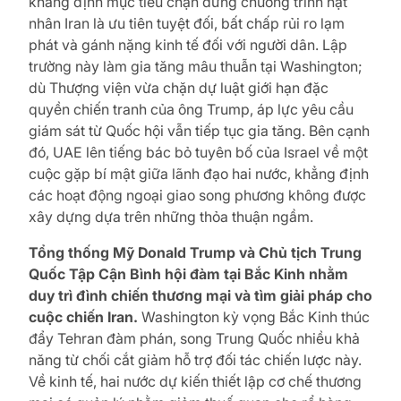
khẳng định mục tiêu chặn đứng chương trình hạt
nhân Iran là ưu tiên tuyệt đối, bất chấp rủi ro lạm
phát và gánh nặng kinh tế đối với người dân. Lập
trường này làm gia tăng mâu thuẫn tại Washington;
dù Thượng viện vừa chặn dự luật giới hạn đặc
quyền chiến tranh của ông Trump, áp lực yêu cầu
giám sát từ Quốc hội vẫn tiếp tục gia tăng. Bên cạnh
đó, UAE lên tiếng bác bỏ tuyên bố của Israel về một
cuộc gặp bí mật giữa lãnh đạo hai nước, khẳng định
các hoạt động ngoại giao song phương không được
xây dựng dựa trên những thỏa thuận ngầm.
Tổng thống Mỹ Donald Trump và Chủ tịch Trung
Quốc Tập Cận Bình hội đàm tại Bắc Kinh nhằm
duy trì đình chiến thương mại và tìm giải pháp cho
cuộc chiến Iran.
Washington kỳ vọng Bắc Kinh thúc
đẩy Tehran đàm phán, song Trung Quốc nhiều khả
năng từ chối cắt giảm hỗ trợ đối tác chiến lược này.
Về kinh tế, hai nước dự kiến thiết lập cơ chế thương