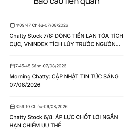
Báo cáo liên quan
4:09:47 Chiều
-
07/08/2026
Chatty Stock 7/8: DÒNG TIỀN LAN TỎA TÍCH
CỰC, VNINDEX TÍCH LŨY TRƯỚC NGƯỠNG
1.770 ĐIỂM
7:45:45 Sáng
-
07/08/2026
Morning Chatty: CẬP NHẬT TIN TỨC SÁNG
07/08/2026
3:59:10 Chiều
-
06/08/2026
Chatty Stock 6/8: ÁP LỰC CHỐT LỜI NGẮN
HẠN CHIẾM ƯU THẾ