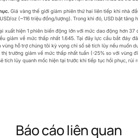
hục.
Giá vàng thế giới giảm phiên thứ hai liên tiếp khi nhà đ
SD/oz (~116 triệu đồng/lượng). Trong khi đó, USD bật tăng ha
i xuất hiện 1 phiên biến động lớn với mức dao động hơn 37 đ
ều giảm về mức thấp nhất 1.645. Tại đây lực cầu bắt đáy đã
 vùng hỗ trợ chúng tôi kỳ vọng chỉ số sẽ tích lũy nếu muốn d
n thị trường giảm về mức thấp nhất tuần (-25% so với vùng đỉ
ẽ tích lũy quanh mốc hiện tại trước khi tiếp tục hồi phục, rủi
Báo cáo liên quan