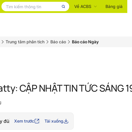
Về ACBS
Bảng giá
Trung tâm phân tích
Báo cáo
Báo cáo Ngày
atty: CẬP NHẬT TIN TỨC SÁNG 
g
y đủ
Xem trước
Tải xuống