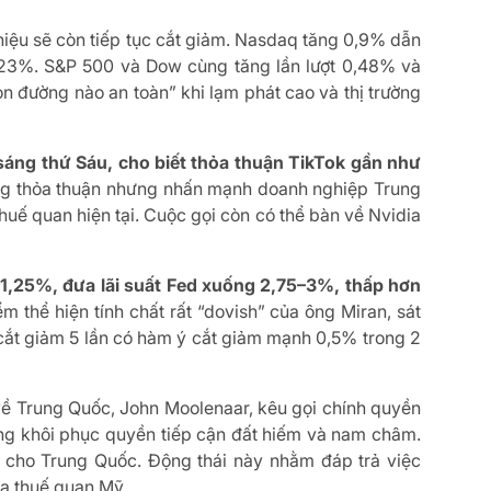
 hiệu sẽ còn tiếp tục cắt giảm. Nasdaq tăng 0,9% dẫn
ọt 23%. S&P 500 và Dow cùng tăng lần lượt 0,48% và
n đường nào an toàn” khi lạm phát cao và thị trường
sáng thứ Sáu, cho biết thỏa thuận TikTok gần như
g thỏa thuận nhưng nhấn mạnh doanh nghiệp Trung
uế quan hiện tại. Cuộc gọi còn có thể bàn về Nvidia
m 1,25%, đưa lãi suất Fed xuống 2,75–3%, thấp hơn
 thể hiện tính chất rất “dovish” của ông Miran, sát
 cắt giảm 5 lần có hàm ý cắt giảm mạnh 0,5% trong 2
về Trung Quốc, John Moolenaar, kêu gọi chính quyền
g khôi phục quyền tiếp cận đất hiếm và nam châm.
ụ cho Trung Quốc. Động thái này nhằm đáp trả việc
a thuế quan Mỹ.