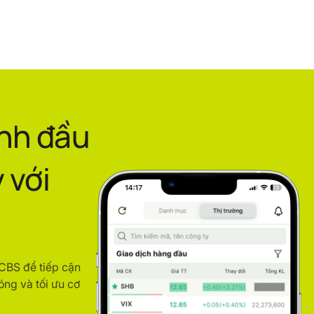
ình đầu
 với
ACBS để tiếp cận
óng và tối ưu cơ