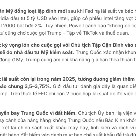
án Mỹ đồng loạt lập đỉnh mới
sau khi Fed hạ lãi suất và báo
dia đầu tư 5 tỷ USD vào Intel, giúp cổ phiếu Intel tăng v
ll 2000 bật hơn 2%. Tuy nhiên, Powell cảnh báo “không có co
tư cũng chờ cuộc gọi Trump – Tập về TikTok và thuế quan.
kỳ vọng lớn cho cuộc gọi với Chủ tịch Tập Cận Bình vào 
 sẽ do nhà đầu tư Mỹ kiểm soát.
Trung Quốc xác nhận khun
 động ở Mỹ. Trump cũng ám chỉ khả năng gia hạn thỏa thuận th
ắt lãi suất còn lại trong năm 2025, tương đương giảm thê
báo chung 3,5–3,75%.
Giới đầu tư đánh giá đây là quan điểm
p. Trên thực tế FED chỉ còn 2 cuộc họp lãi suất do đó việc
uyến bay Trung Quốc vì đất hiếm
. Chủ tịch Ủy ban Hạ viện 
hạ cánh của hãng hàng không Trung Quốc nếu Bắc Kinh khôn
xét lại chính sách xuất khẩu máy bay, linh kiện và dịch v
mặt hàng đất hiếm vào danh mục hạn chế xuất khẩu để trả đũ