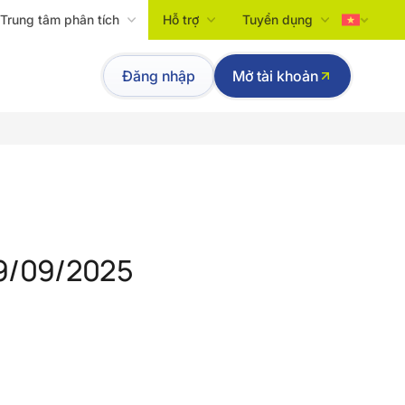
Trung tâm phân tích
Hỗ trợ
Tuyển dụng
Tiếng Việt
Đăng nhập
Mở tài khoản
English
19/09/2025