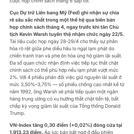
cuộc họp chính sách tháng 6 sắp tới.
Cục Dự trữ Liên bang Mỹ (Fed) ghi nhận sự chia
rẽ sâu sắc nhất trong một thế hệ qua biên bản
họp chính sách tháng 4, ngay trước khi tân Chủ
tịch Kevin Warsh tuyên thệ nhậm chức ngày 22/5.
Tài liệu cuộc họp ngày 28-29/4 cho thấy sự phân
hóa rõ rệt giữa phe diều hâu lo ngại lạm phát do
chiến tranh Iran và phe ôn hòa ủng hộ giảm lãi suất.
Đa số quan chức nhận định việc tiếp tục thắt chặt
chính sách có thể phù hợp nếu lạm phát vượt mức
2%. Với 4 phiếu phản đối việc giữ nguyên lãi suất ở
mức 3,50%–3,75% — số phiếu chống cao nhất kể từ
năm 1992, ông Warsh sẽ phải tiếp quản một ngân
hàng trung ương có xu hướng thắt chặt tiền tệ, bất
chấp kỳ vọng giảm lãi suất của Tổng thống Donald
Trump.
VN-Index tăng 0,30 điểm (+0,02%) đóng cửa tại
1.913,23 điểm.
Áp lực bán bất ngờ ở đầu phiên