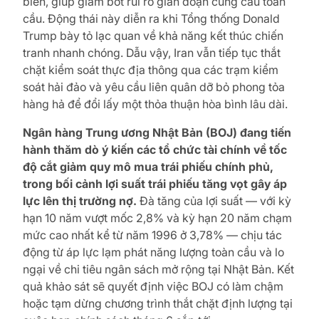
biển, giúp giảm bớt rủi ro gián đoạn cung cầu toàn
cầu. Động thái này diễn ra khi Tổng thống Donald
Trump bày tỏ lạc quan về khả năng kết thúc chiến
tranh nhanh chóng. Dẫu vậy, Iran vẫn tiếp tục thắt
chặt kiểm soát thực địa thông qua các trạm kiểm
soát hải đảo và yêu cầu liên quân dỡ bỏ phong tỏa
hàng hả để đổi lấy một thỏa thuận hòa bình lâu dài.
Ngân hàng Trung ương Nhật Bản (BOJ) đang tiến
hành thăm dò ý kiến các tổ chức tài chính về tốc
độ cắt giảm quy mô mua trái phiếu chính phủ,
trong bối cảnh lợi suất trái phiếu tăng vọt gây áp
lực lên thị trường nợ.
Đà tăng của lợi suất — với kỳ
hạn 10 năm vượt mốc 2,8% và kỳ hạn 20 năm chạm
mức cao nhất kể từ năm 1996 ở 3,78% — chịu tác
động từ áp lực lạm phát năng lượng toàn cầu và lo
ngại về chi tiêu ngân sách mở rộng tại Nhật Bản. Kết
quả khảo sát sẽ quyết định việc BOJ có làm chậm
hoặc tạm dừng chương trình thắt chặt định lượng tại