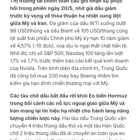
Thị trường tài chính toàn cầu ghi nhận sự phục
hồi trong phiên ngày 20/5, nhờ giá dầu giảm
trước kỳ vọng về thỏa thuận hạ nhiệt xung đột
giữa Mỹ và Iran.
Đà giảm của dầu WTI xuống dưới
98 USD/thùng và dầu Brent về 105 USD/thùng cùng
lợi suất trái phiếu Chính phủ Mỹ kỳ hạn 10 năm giảm
về 4,57% (-10 đcb), xoa dịu lo ngại thắt chặt tiền tệ.
Nhờ đó, chỉ số S&P 500, Nasdaq 100 tăng lần lượt
1,1% và 1,7% trước thềm báo cáo kết quả kinh doanh
của Nvidia. Trên bình diện địa chính trị, Trung Quốc
đã công bố mua 200 máy bay Boeing nhằm tìm
kiếm gia hạn đình chiến thương mại với Mỹ.
Các tàu chở dầu bắt đầu rời khỏi Eo biển Hormuz
trong bối cảnh các nỗ lực ngoại giao giữa Mỹ và
Iran mang lại tín hiệu hạ nhiệt cho hành lang năng
lượng chiến lược này.
Hai tàu dầu Trung Quốc vận
chuyển 4 triệu thùng dầu thô và một tàu Hàn Quốc
chở 2 triệu thùng dầu đã di chuyển an toàn qua eo