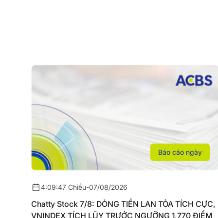
Báo cáo ngày
4:09:47 Chiều
-
07/08/2026
Chatty Stock 7/8: DÒNG TIỀN LAN TỎA TÍCH CỰC,
VNINDEX TÍCH LŨY TRƯỚC NGƯỠNG 1.770 ĐIỂM