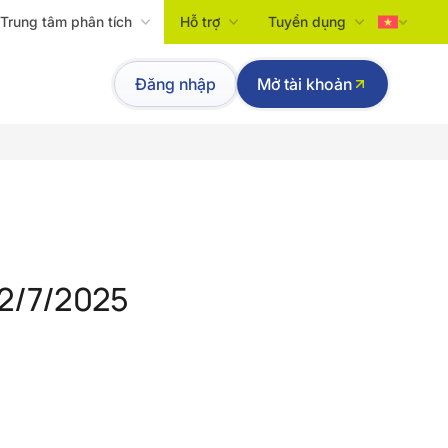
Trung tâm phân tích
Hỗ trợ
Tuyển dụng
Tiếng Việt
Đăng nhập
Mở tài khoản
English
22/7/2025