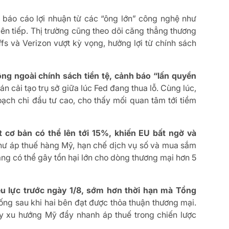
 báo cáo lợi nhuận từ các “ông lớn” công nghệ như
ên tiếp. Thị trường cũng theo dõi căng thẳng thương
s và Verizon vượt kỳ vọng, hưởng lợi từ chính sách
ộng ngoài chính sách tiền tệ, cảnh báo “lấn quyền
 cải tạo trụ sở giữa lúc Fed đang thua lỗ. Cùng lúc,
oạch chi đầu tư cao, cho thấy mối quan tâm tới tiềm
cơ bản có thể lên tới 15%, khiến EU bất ngờ và
hư áp thuế hàng Mỹ, hạn chế dịch vụ số và mua sắm
ang có thể gây tổn hại lớn cho dòng thương mại hơn 5
u lực trước ngày 1/8, sớm hơn thời hạn mà Tổng
ng sau khi hai bên đạt được thỏa thuận thương mại.
y xu hướng Mỹ đẩy nhanh áp thuế trong chiến lược