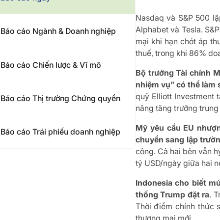
Nasdaq và S&P 500 lập
Alphabet và Tesla. S&P
Báo cáo Ngành & Doanh nghiệp
mại khi hạn chót áp th
thuế, trong khi 86% do
Báo cáo Chiến lược & Vĩ mô
Bộ trưởng Tài chính M
nhiệm vụ” có thể làm 
quỹ Elliott Investment
Báo cáo Thị trường Chứng quyền
năng tăng trưởng trung 
Mỹ yêu cầu EU nhượng
Báo cáo Trái phiếu doanh nghiệp
chuyển sang lập trườ
công. Cả hai bên vẫn h
tỷ USD/ngày giữa hai nề
Indonesia cho biết m
thống Trump đặt ra
. 
Thời điểm chính thức 
thương mại mới