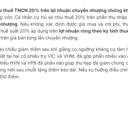
 áp thuế TNCN 20% trên lợi nhuận chuyển nhượng chứng k
g vốn: Cá nhân cư trú sẽ chịu thuế 20% trên phần thu nhập t
n nhượng
. Nếu không xác định được giá mua và chi phí, th
huế suất 20% áp dụng trên
lợi nhuận ròng theo kỳ tính th
 trên giá bán từng lần chuyển nhượng.
o chiều giảm điểm sau khi giằng co ngưỡng kháng cự tâm lý
 biệt tại hai cổ phiếu trụ VIC và VHM, đã góp phần nhiều và
hiếu HVN và VPB đã phần nào giúp thu hẹp đà giảm chung của
rọng hơn sau chuỗi tăng điểm kéo dài. Nếu xu hướng điều chỉ
.450 điểm.