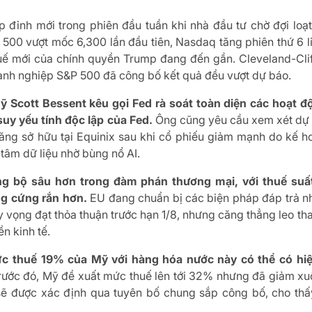
 đỉnh mới trong phiên đầu tuần khi nhà đầu tư chờ đợi loạt
 500 vượt mốc 6,300 lần đầu tiên, Nasdaq tăng phiên thứ 6 li
uế mới của chính quyền Trump đang đến gần. Cleveland-Cliff
anh nghiệp S&P 500 đã công bố kết quả đều vượt dự báo.
ỹ Scott Bessent kêu gọi Fed rà soát toàn diện các hoạt đ
suy yếu tính độc lập của Fed.
Ông cũng yêu cầu xem xét dự án
 tăng sở hữu tại Equinix sau khi cổ phiếu giảm mạnh do kế h
tâm dữ liệu nhờ bùng nổ AI.
 bộ sâu hơn trong đàm phán thương mại, với thuế suất 
ng cứng rắn hơn.
EU đang chuẩn bị các biện pháp đáp trả n
y vọng đạt thỏa thuận trước hạn 1/8, nhưng căng thẳng leo th
n kinh tế.
ức thuế 19% của Mỹ với hàng hóa nước này có thể có hiệ
Trước đó, Mỹ đề xuất mức thuế lên tới 32% nhưng đã giảm xuố
sẽ được xác định qua tuyên bố chung sắp công bố, cho thấ