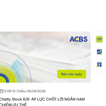
Báo cáo ngày
3:59:10 Chiều
-
06/08/2026
Chatty Stock 6/8: ÁP LỰC CHỐT LỜI NGẮN HẠN
CHIẾM ƯU THẾ