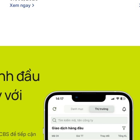
Xem ngay
ình đầu
 với
ACBS để tiếp cận