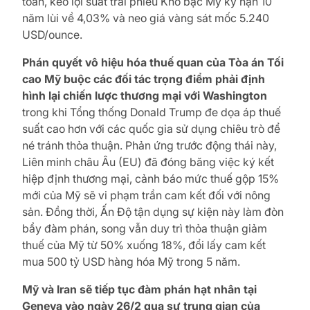
toàn, kéo lợi suất trái phiếu Kho bạc Mỹ kỳ hạn 10
năm lùi về 4,03% và neo giá vàng sát mốc 5.240
USD/ounce.
Phán quyết vô hiệu hóa thuế quan của Tòa án Tối
cao Mỹ buộc các đối tác trọng điểm phải định
hình lại chiến lược thương mại với Washington
trong khi Tổng thống Donald Trump đe dọa áp thuế
suất cao hơn với các quốc gia sử dụng chiêu trò để
né tránh thỏa thuận. Phản ứng trước động thái này,
Liên minh châu Âu (EU) đã đóng băng việc ký kết
hiệp định thương mại, cảnh báo mức thuế gộp 15%
mới của Mỹ sẽ vi phạm trần cam kết đối với nông
sản. Đồng thời, Ấn Độ tận dụng sự kiện này làm đòn
bẩy đàm phán, song vẫn duy trì thỏa thuận giảm
thuế của Mỹ từ 50% xuống 18%, đổi lấy cam kết
mua 500 tỷ USD hàng hóa Mỹ trong 5 năm.
Mỹ và Iran sẽ tiếp tục đàm phán hạt nhân tại
Geneva vào ngày 26/2 qua sự trung gian của