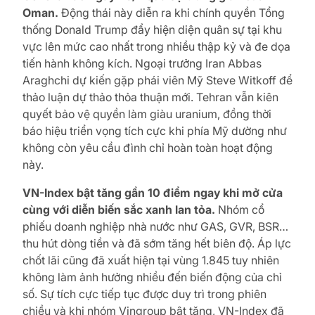
Oman.
Động thái này diễn ra khi chính quyền Tổng
thống Donald Trump đẩy hiện diện quân sự tại khu
vực lên mức cao nhất trong nhiều thập kỷ và đe dọa
tiến hành không kích. Ngoại trưởng Iran Abbas
Araghchi dự kiến gặp phái viên Mỹ Steve Witkoff để
thảo luận dự thảo thỏa thuận mới. Tehran vẫn kiên
quyết bảo vệ quyền làm giàu uranium, đồng thời
báo hiệu triển vọng tích cực khi phía Mỹ dường như
không còn yêu cầu đình chỉ hoàn toàn hoạt động
này.
VN-Index bật tăng gần 10 điểm ngay khi mở cửa
cùng với diễn biến sắc xanh lan tỏa.
Nhóm cổ
phiếu doanh nghiệp nhà nước như GAS, GVR, BSR…
thu hút dòng tiền và đã sớm tăng hết biên độ. Áp lực
chốt lãi cũng đã xuất hiện tại vùng 1.845 tuy nhiên
không làm ảnh hưởng nhiều đến biến động của chỉ
số. Sự tích cực tiếp tục được duy trì trong phiên
chiều và khi nhóm Vingroup bật tăng, VN-Index đã