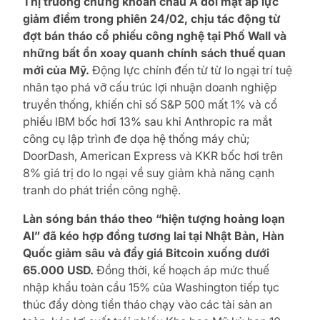
Thị trường chứng khoán châu Á đối mặt áp lực
giảm điểm trong phiên 24/02, chịu tác động từ
đợt bán tháo cổ phiếu công nghệ tại Phố Wall và
những bất ổn xoay quanh chính sách thuế quan
mới của Mỹ.
Động lực chính đến từ từ lo ngại trí tuệ
nhân tạo phá vỡ cấu trúc lợi nhuận doanh nghiệp
truyền thống, khiến chỉ số S&P 500 mất 1% và cổ
phiếu IBM bốc hơi 13% sau khi Anthropic ra mắt
công cụ lập trình đe dọa hệ thống máy chủ;
DoorDash, American Express và KKR bốc hơi trên
8% giá trị do lo ngại về suy giảm khả năng cạnh
tranh do phát triển công nghệ.
Làn sóng bán tháo theo “hiện tượng hoảng loạn
AI” đã kéo hợp đồng tương lai tại Nhật Bản, Hàn
Quốc giảm sâu và đẩy giá Bitcoin xuống dưới
65.000 USD.
Đồng thời, kế hoạch áp mức thuế
nhập khẩu toàn cầu 15% của Washington tiếp tục
thúc đẩy dòng tiền tháo chạy vào các tài sản an