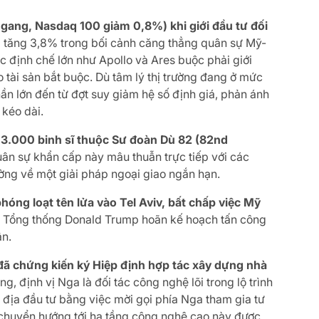
gang, Nasdaq 100 giảm 0,8%) khi giới đầu tư đối
I tăng 3,8% trong bối cảnh căng thẳng quân sự Mỹ-
các định chế lớn như Apollo và Ares buộc phải giới
 tài sản bắt buộc. Dù tâm lý thị trường đang ở mức
hần lớn đến từ đợt suy giảm hệ số định giá, phản ánh
 kéo dài.
i 3.000 binh sĩ thuộc Sư đoàn Dù 82 (82nd
uân sự khẩn cấp này mâu thuẫn trực tiếp với các
ường về một giải pháp ngoại giao ngắn hạn.
phóng loạt tên lửa vào Tel Aviv, bất chấp việc Mỹ
hi Tổng thống Donald Trump hoãn kế hoạch tấn công
ận.
ã chứng kiến ký Hiệp định hợp tác xây dựng nhà
, định vị Nga là đối tác công nghệ lõi trong lộ trình
địa đầu tư bằng việc mời gọi phía Nga tham gia tư
 chuyển hướng tới hạ tầng công nghệ cao này được