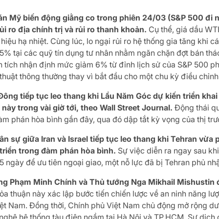
n Mỹ biến động giằng co trong phiên 24/03 (S&P 500 đi n
ủi ro địa chính trị và rủi ro thanh khoản.
Cụ thể, giá dầu WT
hiệu hạ nhiệt. Cùng lúc, lo ngại rủi ro hệ thống gia tăng khi 
 5% tại các quỹ tín dụng tư nhân nhằm ngăn chặn đợt bán tháo
hân tích nhận định mức giảm 6% từ đỉnh lịch sử của S&P 500 p
thuật thông thường thay vì bắt đầu cho một chu kỳ điều chỉnh
Đông tiếp tục leo thang khi Lầu Năm Góc dự kiến triển kha
này trong vài giờ tới, theo Wall Street Journal.
Động thái q
đàm phán hòa bình gần đây, qua đó dập tắt kỳ vọng của thị tr
n sự giữa Iran và Israel tiếp tục leo thang khi Tehran vừa 
 triển trong đàm phán hòa bình.
Sự việc diễn ra ngay sau k
 5 ngày để ưu tiên ngoại giao, một nỗ lực đã bị Tehran phủ nh
ng Phạm Minh Chính và Thủ tướng Nga Mikhail Mishustin đ
a thuận này xác lập bước tiến chiến lược về an ninh năng lượng
ệt Nam. Đồng thời, Chính phủ Việt Nam chủ động mở rộng dư 
nghệ hệ thống tàu điện ngầm tại Hà Nội và TP.HCM. Sự dịch