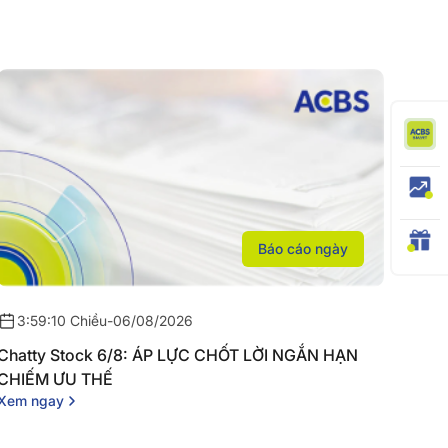
Báo cáo ngày
3:59:10 Chiều
-
06/08/2026
Chatty Stock 6/8: ÁP LỰC CHỐT LỜI NGẮN HẠN
CHIẾM ƯU THẾ
Xem ngay