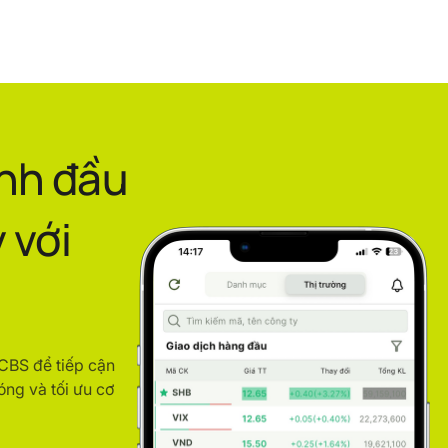
ình đầu
 với
ACBS để tiếp cận
óng và tối ưu cơ