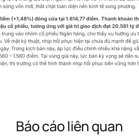
n sóng vốn mới, thắt chặt toàn diện nền kinh tế song phương.
iểm (+1,48%) đóng cửa tại 1.614,77 điểm. Thanh khoản thị 
riệu cổ phiếu, tương ứng với giá trị giao dịch đạt 20.561 t
p trung vào nhóm cổ phiếu Ngân hàng, cho thấy xu hướng ưu ti
u. Về mặt kỹ thuật, nhịp hồi phục hiện tại chưa đủ mạnh để g
gày. Trong kịch bản này, áp lực điều chỉnh nhiều khả năng v
.560 – 1.580 điểm. Tại vùng giá này, lực bán kỳ vọng sẽ dần 
iện, thị trường có thể hình thành nhịp hồi phục bền vững hơn t
Báo cáo liên quan