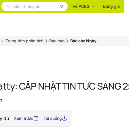
Về ACBS
Bảng giá
Trung tâm phân tích
Báo cáo
Báo cáo Ngày
atty: CẬP NHẬT TIN TỨC SÁNG 
g
y đủ
Xem trước
Tải xuống