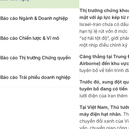
Thị trường chứng khoá
mặt với áp lực kép từ r
Báo cáo Ngành & Doanh nghiệp
Israel-Iran chưa có dấu 
hạn tỷ lệ rút vốn ở mức
Báo cáo Chiến lược & Vĩ mô
“sợ hãi tột độ”, giới p
một nhịp điều chỉnh kỹ 
Căng thẳng tại Trung 
Báo cáo Thị trường Chứng quyền
Airborne) đến khu vực 
tuyên bố về tiến trình 
Báo cáo Trái phiếu doanh nghiệp
Trước đó, xung đột quâ
tuyên bố đang có tiến
lưới điện của Iran thêm
Tại Việt Nam, Thủ tướ
máy điện hạt nhân.
Thỏ
chuyển đổi xanh của Vi
vấn, chuyển giao công 