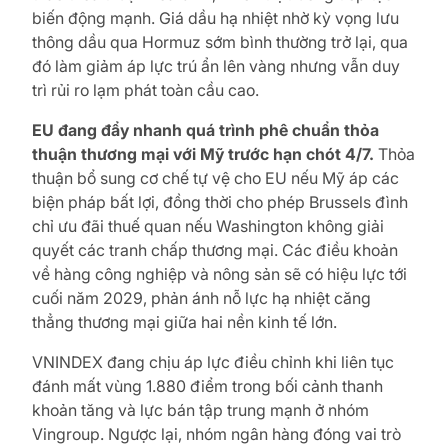
biến động mạnh. Giá dầu hạ nhiệt nhờ kỳ vọng lưu
thông dầu qua Hormuz sớm bình thường trở lại, qua
đó làm giảm áp lực trú ẩn lên vàng nhưng vẫn duy
trì rủi ro lạm phát toàn cầu cao.
EU đang đẩy nhanh quá trình phê chuẩn thỏa
thuận thương mại với Mỹ trước hạn chót 4/7.
Thỏa
thuận bổ sung cơ chế tự vệ cho EU nếu Mỹ áp các
biện pháp bất lợi, đồng thời cho phép Brussels đình
chỉ ưu đãi thuế quan nếu Washington không giải
quyết các tranh chấp thương mại. Các điều khoản
về hàng công nghiệp và nông sản sẽ có hiệu lực tới
cuối năm 2029, phản ánh nỗ lực hạ nhiệt căng
thẳng thương mại giữa hai nền kinh tế lớn.
VNINDEX đang chịu áp lực điều chỉnh khi liên tục
đánh mất vùng 1.880 điểm trong bối cảnh thanh
khoản tăng và lực bán tập trung mạnh ở nhóm
Vingroup. Ngược lại, nhóm ngân hàng đóng vai trò