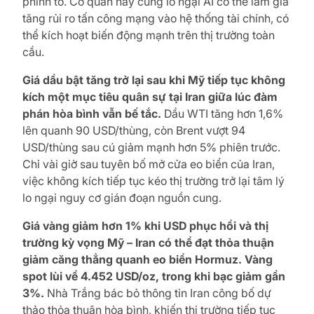
phình to. Cơ quan này cũng lo ngại AI có thể làm gia
tăng rủi ro tấn công mạng vào hệ thống tài chính, có
thể kích hoạt biến động mạnh trên thị trường toàn
cầu.
Giá dầu bật tăng trở lại sau khi Mỹ tiếp tục không
kích một mục tiêu quân sự tại Iran giữa lúc đàm
phán hòa bình vẫn bế tắc.
Dầu WTI tăng hơn 1,6%
lên quanh 90 USD/thùng, còn Brent vượt 94
USD/thùng sau cú giảm mạnh hơn 5% phiên trước.
Chỉ vài giờ sau tuyên bố mở cửa eo biển của Iran,
việc không kích tiếp tục kéo thị trường trở lại tâm lý
lo ngại nguy cơ gián đoạn nguồn cung.
Giá vàng giảm hơn 1% khi USD phục hồi và thị
trường kỳ vọng Mỹ – Iran có thể đạt thỏa thuận
giảm căng thẳng quanh eo biển Hormuz. Vàng
spot lùi về 4.452 USD/oz, trong khi bạc giảm gần
3%.
Nhà Trắng bác bỏ thông tin Iran công bố dự
thảo thỏa thuận hòa bình, khiến thị trường tiếp tục