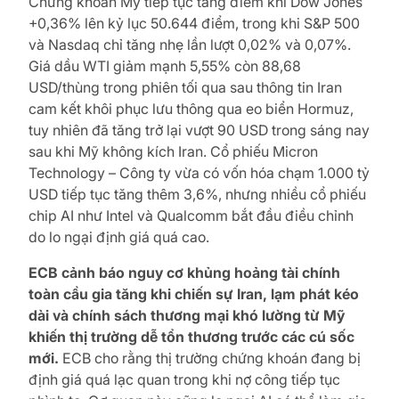
Chứng khoán Mỹ tiếp tục tăng điểm khi Dow Jones
+0,36% lên kỷ lục 50.644 điểm, trong khi S&P 500
và Nasdaq chỉ tăng nhẹ lần lượt 0,02% và 0,07%.
Giá dầu WTI giảm mạnh 5,55% còn 88,68
USD/thùng trong phiên tối qua sau thông tin Iran
cam kết khôi phục lưu thông qua eo biển Hormuz,
tuy nhiên đã tăng trở lại vượt 90 USD trong sáng nay
sau khi Mỹ không kích Iran. Cổ phiếu Micron
Technology – Công ty vừa có vốn hóa chạm 1.000 tỷ
USD tiếp tục tăng thêm 3,6%, nhưng nhiều cổ phiếu
chip AI như Intel và Qualcomm bắt đầu điều chỉnh
do lo ngại định giá quá cao.
ECB cảnh báo nguy cơ khủng hoảng tài chính
toàn cầu gia tăng khi chiến sự Iran, lạm phát kéo
dài và chính sách thương mại khó lường từ Mỹ
khiến thị trường dễ tổn thương trước các cú sốc
mới.
ECB cho rằng thị trường chứng khoán đang bị
định giá quá lạc quan trong khi nợ công tiếp tục