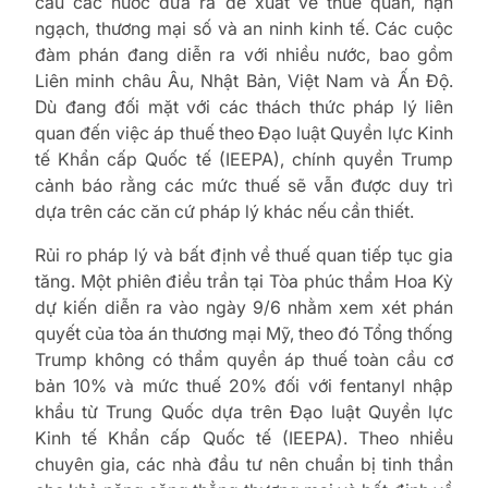
cầu các nước đưa ra đề xuất về thuế quan, hạn
ngạch, thương mại số và an ninh kinh tế. Các cuộc
đàm phán đang diễn ra với nhiều nước, bao gồm
Liên minh châu Âu, Nhật Bản, Việt Nam và Ấn Độ.
Dù đang đối mặt với các thách thức pháp lý liên
quan đến việc áp thuế theo Đạo luật Quyền lực Kinh
tế Khẩn cấp Quốc tế (IEEPA), chính quyền Trump
cảnh báo rằng các mức thuế sẽ vẫn được duy trì
dựa trên các căn cứ pháp lý khác nếu cần thiết.
Rủi ro pháp lý và bất định về thuế quan tiếp tục gia
tăng. Một phiên điều trần tại Tòa phúc thẩm Hoa Kỳ
dự kiến diễn ra vào ngày 9/6 nhằm xem xét phán
quyết của tòa án thương mại Mỹ, theo đó Tổng thống
Trump không có thẩm quyền áp thuế toàn cầu cơ
bản 10% và mức thuế 20% đối với fentanyl nhập
khẩu từ Trung Quốc dựa trên Đạo luật Quyền lực
Kinh tế Khẩn cấp Quốc tế (IEEPA). Theo nhiều
chuyên gia, các nhà đầu tư nên chuẩn bị tinh thần