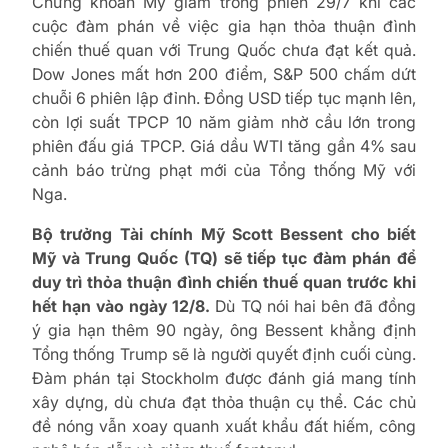
Chứng khoán Mỹ giảm trong phiên 29/7 khi các
cuộc đàm phán về việc gia hạn thỏa thuận đình
chiến thuế quan với Trung Quốc chưa đạt kết quả.
Dow Jones mất hơn 200 điểm, S&P 500 chấm dứt
chuỗi 6 phiên lập đỉnh. Đồng USD tiếp tục mạnh lên,
còn lợi suất TPCP 10 năm giảm nhờ cầu lớn trong
phiên đấu giá TPCP. Giá dầu WTI tăng gần 4% sau
cảnh báo trừng phạt mới của Tổng thống Mỹ với
Nga.
Bộ trưởng Tài chính Mỹ Scott Bessent cho biết
Mỹ và Trung Quốc (TQ) sẽ tiếp tục đàm phán để
duy trì thỏa thuận đình chiến thuế quan trước khi
hết hạn vào ngày 12/8.
Dù TQ nói hai bên đã đồng
ý gia hạn thêm 90 ngày, ông Bessent khẳng định
Tổng thống Trump sẽ là người quyết định cuối cùng.
Đàm phán tại Stockholm được đánh giá mang tính
xây dựng, dù chưa đạt thỏa thuận cụ thể. Các chủ
đề nóng vẫn xoay quanh xuất khẩu đất hiếm, công