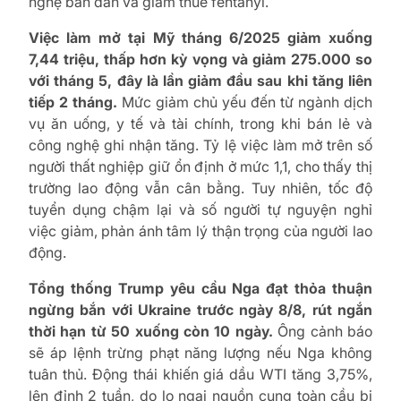
nghệ bán dẫn và giảm thuế fentanyl.
Việc làm mở tại Mỹ tháng 6/2025 giảm xuống
7,44 triệu, thấp hơn kỳ vọng và giảm 275.000 so
với tháng 5, đây là lần giảm đầu sau khi tăng liên
tiếp 2 tháng.
Mức giảm chủ yếu đến từ ngành dịch
vụ ăn uống, y tế và tài chính, trong khi bán lẻ và
công nghệ ghi nhận tăng. Tỷ lệ việc làm mở trên số
người thất nghiệp giữ ổn định ở mức 1,1, cho thấy thị
trường lao động vẫn cân bằng. Tuy nhiên, tốc độ
tuyển dụng chậm lại và số người tự nguyện nghỉ
việc giảm, phản ánh tâm lý thận trọng của người lao
động.
Tổng thống Trump yêu cầu Nga đạt thỏa thuận
ngừng bắn với Ukraine trước ngày 8/8, rút ngắn
thời hạn từ 50 xuống còn 10 ngày.
Ông cảnh báo
sẽ áp lệnh trừng phạt năng lượng nếu Nga không
tuân thủ. Động thái khiến giá dầu WTI tăng 3,75%,
lên đỉnh 2 tuần, do lo ngại nguồn cung toàn cầu bị