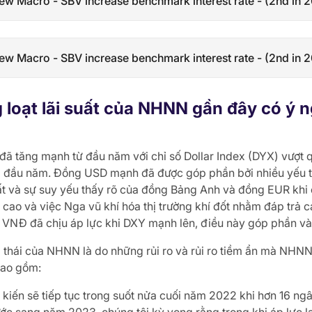
new Macro - SBV increase benchmark interest rate - (2nd in
ew Macro - SBV increase benchmark interest rate - (2nd in 
 loạt lãi suất của NHNN gần đây có ý n
ã tăng mạnh từ đầu năm với chỉ số Dollar Index (DYX) vượt q
ới đầu năm. Đồng USD mạnh đã được góp phần bởi nhiều yếu 
ất và sự suy yếu thấy rõ của đồng Bảng Anh và đồng EUR khi 
 cao và việc Nga vũ khí hóa thị trường khí đốt nhằm đáp trả 
 VNĐ đã chịu áp lực khi DXY mạnh lên, điều này góp phần v
 thái của NHNN là do những rủi ro và rủi ro tiềm ẩn mà NHNN
bao gồm:
dự kiến sẽ tiếp tục trong suốt nửa cuối năm 2022 khi hơn 16 ngâ