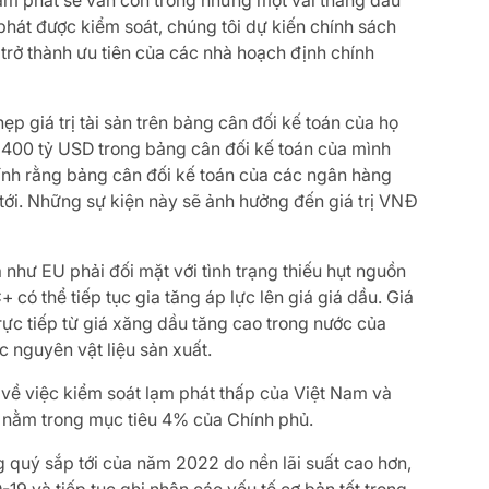
ạm phát sẽ vẫn còn trong những một vài tháng đầu
hát được kiểm soát, chúng tôi dự kiến chính sách
i trở thành ưu tiên của các nhà hoạch định chính
p giá trị tài sản trên bảng cân đối kế toán của họ
g 400 tỷ USD trong bảng cân đối kế toán của mình
nh rằng bảng cân đối kế toán của các ngân hàng
tới. Những sự kiện này sẽ ảnh hưởng đến giá trị VNĐ
như EU phải đối mặt với tình trạng thiếu hụt nguồn
ó thể tiếp tục gia tăng áp lực lên giá giá dầu. Giá
rực tiếp từ giá xăng dầu tăng cao trong nước của
ác nguyên vật liệu sản xuất.
n về việc kiểm soát lạm phát thấp của Việt Nam và
nằm trong mục tiêu 4% của Chính phủ.
g quý sắp tới của năm 2022 do nền lãi suất cao hơn,