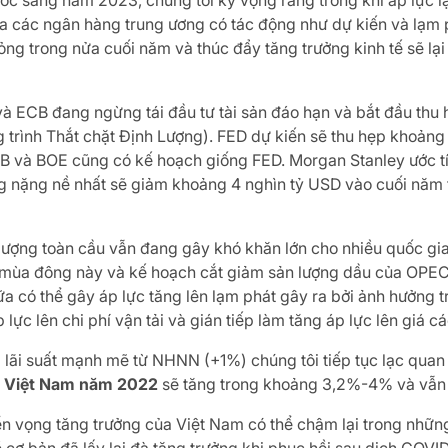
ớc sang năm 2023, chúng tôi kỳ vọng rằng trong khi áp lực l
 các ngân hàng trung ương có tác động như dự kiến và lạm p
 lỏng trong nửa cuối năm và thúc đẩy tăng trưởng kinh tế sẽ lạ
à ECB đang ngừng tái đầu tư tài sản đáo hạn và bắt đầu thu hẹ
g trình Thắt chặt Định Lượng). FED dự kiến sẽ thu hẹp khoản
B và BOE cũng có kế hoạch giống FED. Morgan Stanley ước tí
g nặng nề nhất sẽ giảm khoảng 4 nghìn tỷ USD vào cuối năm 
ượng toàn cầu vẫn đang gây khó khăn lớn cho nhiều quốc gia 
mùa đông này và kế hoạch cắt giảm sản lượng dầu của OPEC+ c
a có thể gây áp lực tăng lên lạm phát gây ra bởi ảnh hưởng t
lực lên chi phí vận tải và gián tiếp làm tăng áp lực lên giá c
ng lãi suất mạnh mẽ từ NHNN (+1%) chúng tôi tiếp tục lạc qua
a Việt Nam năm 2022
sẽ tăng trong khoảng 3,2%-4% và vẫn 
iển vọng tăng trưởng của Việt Nam có thể chậm lại trong nhữn