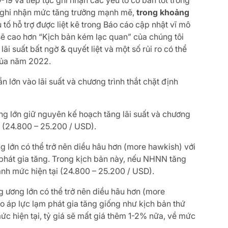
-19 và tiếp tục ghi nhận các yếu tố cơ bản tốt trong
c ghi nhận mức tăng trưởng mạnh mẽ,
trong khoảng
 tố hỗ trợ được liệt kê trong Báo cáo cập nhật vĩ mô
sẽ cao hơn “Kịch bản kém lạc quan” của chúng tôi
 suất bất ngờ & quyết liệt và một số rủi ro có thể
 của năm 2022.
 lớn vào lãi suất và chương trình thắt chặt định
ng lớn giữ nguyên kế hoạch tăng lãi suất và chương
ại (24.800 – 25.200 / USD).
 lớn có thể trở nên diều hâu hơn (more hawkish) với
 phát gia tăng. Trong kịch bản này, nếu NHNN tăng
anh mức hiện tại (24.800 – 25.200 / USD).
 ương lớn có thể trở nên diều hâu hơn (more
do áp lực lạm phát gia tăng giống như kịch bản thứ
c hiện tại, tỷ giá sẽ mất giá thêm 1-2% nữa, về mức