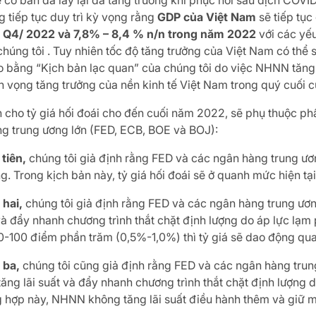
 cơ bản đã lấy lại đà tăng trưởng khi phục hồi sau dịch COVID
 tiếp tục duy trì kỳ vọng rằng
GDP của Việt Nam
sẽ tiếp tụ
g Q4/ 2022 và 7,8% – 8,4 % n/n trong năm 2022
với các yếu
úng tôi . Tuy nhiên tốc độ tăng trưởng của Việt Nam có thể 
bằng “Kịch bản lạc quan” của chúng tôi do việc NHNN tăng lãi
n vọng tăng trưởng của nền kinh tế Việt Nam trong quý cuối
cho tỷ giá hối đoái cho đến cuối năm 2022, sẽ phụ thuộc phần
g trung ương lớn (FED, ECB, BOE và BOJ):
 tiên,
chúng tôi giả định rằng FED và các ngân hàng trung ươ
ợng. Trong kịch bản này, tỷ giá hối đoái sẽ ở quanh mức hiện t
 hai,
chúng tôi giả định rằng FED và các ngân hàng trung ương
và đẩy nhanh chương trình thắt chặt định lượng do áp lực lạm
 50-100 điểm phần trăm (0,5%-1,0%) thì tỷ giá sẽ dao động qu
 ba,
chúng tôi cũng giả định rằng FED và các ngân hàng trung
ăng lãi suất và đẩy nhanh chương trình thắt chặt định lượng 
g hợp này, NHNN không tăng lãi suất điều hành thêm và giữ mứ