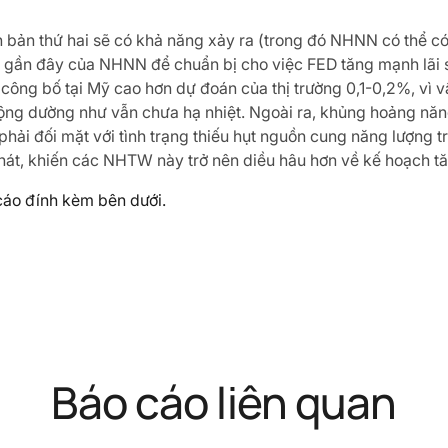
h bản thứ hai sẽ có khả năng xảy ra (trong đó NHNN có thể có
i gần đây của NHNN để chuẩn bị cho việc FED tăng mạnh lãi s
ông bố tại Mỹ cao hơn dự đoán của thị trường 0,1-0,2%, vì vậ
 động dường như vẫn chưa hạ nhiệt. Ngoài ra, khủng hoảng nă
phải đối mặt với tình trạng thiếu hụt nguồn cung năng lượng
hát, khiến các NHTW này trở nên diều hâu hơn về kế hoạch tăn
 cáo đính kèm bên dưới.
Báo cáo liên quan