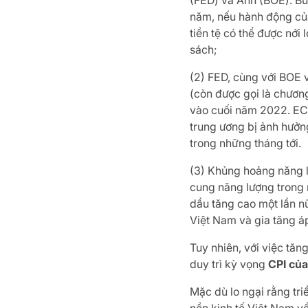
(FED) và Anh (BOE). Bư
năm, nếu hành động của
tiền tệ có thể được nới
sách;
(2) FED, cùng với BOE v
(còn được gọi là chươn
vào cuối năm 2022. EC
trung ương bị ảnh hưởn
trong những tháng tới.
(3) Khủng hoảng năng l
cung năng lượng trong 
dầu tăng cao một lần nữ
Việt Nam và gia tăng áp 
Tuy nhiên, với việc tă
duy trì kỳ vọng
CPI củ
Mặc dù lo ngại rằng tr