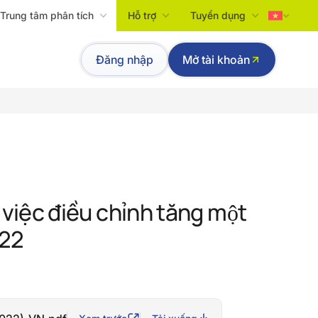
Trung tâm phân tích
Hỗ trợ
Tuyển dụng
Tiếng Việt
Đăng nhập
Mở tài khoản
English
p
iệc điều chỉnh tăng một
022