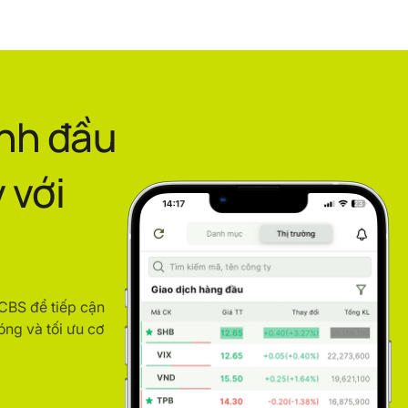
ình đầu
 với
ACBS để tiếp cận
óng và tối ưu cơ