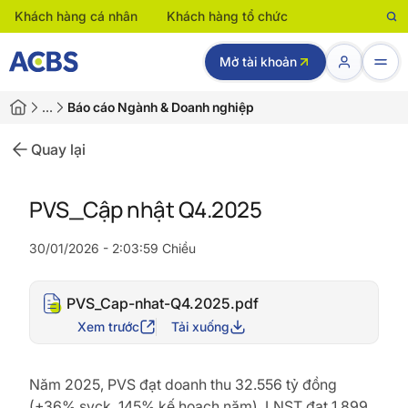
Khách hàng cá nhân
Khách hàng tổ chức
Mở tài khoản
…
Báo cáo Ngành & Doanh nghiệp
Quay lại
PVS_Cập nhật Q4.2025
30/01/2026 - 2:03:59 Chiều
PVS_Cap-nhat-Q4.2025.pdf
Xem trước
Tải xuống
Năm 2025, PVS đạt doanh thu 32.556 tỷ đồng
(+36% svck, 145% kế hoạch năm), LNST đạt 1.899