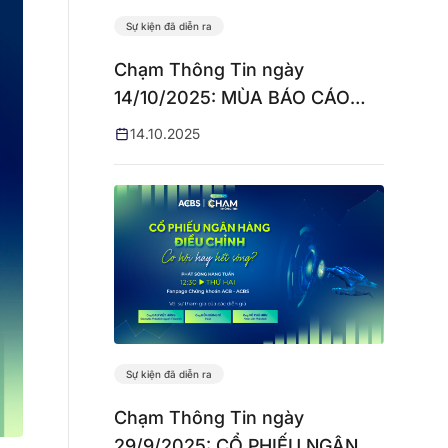
Sự kiện đã diễn ra
Chạm Thông Tin ngày
14/10/2025: MÙA BÁO CÁO
QUÝ 3 VÀ NHỮNG DỰ BÁO
14.10.2025
Sự kiện đã diễn ra
Chạm Thông Tin ngày
29/9/2025: CỔ PHIẾU NGÂN