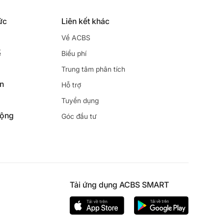
ức
Liên kết khác
Về ACBS
ế
Biểu phí
Trung tâm phân tích
ên
Hỗ trợ
Tuyển dụng
động
Góc đầu tư
Tải ứng dụng ACBS SMART