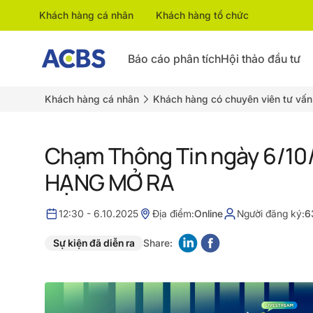
Khách hàng cá nhân
Khách hàng tổ chức
Báo cáo phân tích
Hội thảo đầu tư
Khách hàng cá nhân
Khách hàng có chuyên viên tư vấn
Chạm Thông Tin ngày 6/1
HẠNG MỞ RA
12:30 - 6.10.2025
Địa điểm:
Online
Người đăng ký:
6
Sự kiện đã diễn ra
Share: