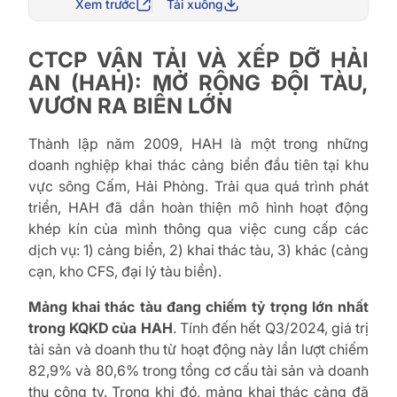
Xem trước
Tải xuống
CTCP VẬN TẢI VÀ XẾP DỠ HẢI
AN (HAH): MỞ RỘNG ĐỘI TÀU,
VƯƠN RA BIỂN LỚN
Thành lập năm 2009, HAH là một trong những
doanh nghiệp khai thác cảng biển đầu tiên tại khu
vực sông Cấm, Hải Phòng. Trải qua quá trình phát
triển, HAH đã dần hoàn thiện mô hình hoạt động
khép kín của mình thông qua việc cung cấp các
dịch vụ: 1) cảng biển, 2) khai thác tàu, 3) khác (cảng
cạn, kho CFS, đại lý tàu biển).
Mảng khai thác tàu đang chiếm tỷ trọng lớn nhất
trong KQKD của HAH
. Tính đến hết Q3/2024, giá trị
tài sản và doanh thu từ hoạt động này lần lượt chiếm
82,9% và 80,6% trong tổng cơ cấu tài sản và doanh
thu công ty. Trong khi đó, mảng khai thác cảng đã