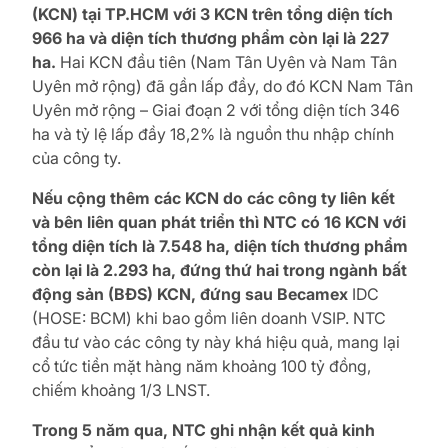
(KCN) tại TP.HCM với 3 KCN trên tổng diện tích
966 ha và diện tích thương phẩm còn lại là 227
ha.
Hai KCN đầu tiên (Nam Tân Uyên và Nam Tân
Uyên mở rộng) đã gần lấp đầy, do đó KCN Nam Tân
Uyên mở rộng – Giai đoạn 2 với tổng diện tích 346
ha và tỷ lệ lấp đầy 18,2% là nguồn thu nhập chính
của công ty.
Nếu cộng thêm các KCN do các công ty liên kết
và bên liên quan phát triển thì NTC có 16 KCN với
tổng diện tích là 7.548 ha, diện tích thương phẩm
còn lại là 2.293 ha, đứng thứ hai trong ngành bất
động sản (BĐS) KCN, đứng sau Becamex
IDC
(HOSE: BCM) khi bao gồm liên doanh VSIP. NTC
đầu tư vào các công ty này khá hiệu quả, mang lại
cổ tức tiền mặt hàng năm khoảng 100 tỷ đồng,
chiếm khoảng 1/3 LNST.
Trong 5 năm qua, NTC ghi nhận kết quả kinh