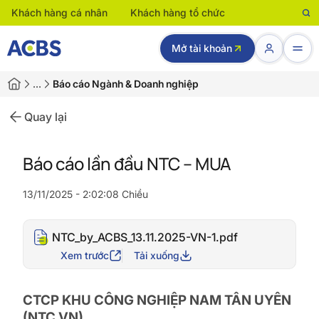
Khách hàng cá nhân
Khách hàng tổ chức
Mở tài khoản
…
Báo cáo Ngành & Doanh nghiệp
Quay lại
Báo cáo lần đầu NTC – MUA
13/11/2025 - 2:02:08 Chiều
NTC_by_ACBS_13.11.2025-VN-1.pdf
Xem trước
Tải xuống
CTCP KHU CÔNG NGHIỆP NAM TÂN UYÊN
(NTC VN)