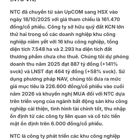
NTC đã chuyển từ sàn UpCOM sang HSX vào
ngày 18/10/2025 với giá tham chiếu là 161.470
đồng/cổ phiếu. Công ty sở hữu quỹ đất KCN lớn
thứ hai trong số các doanh nghiệp khu công
nghiệp niêm yết với 16 khu công nghiệp, tổng
diện tích 7.548 ha và 2.293 ha diện tích đất
thương phẩm chưa cho thuê. Chúng tôi dự phóng
doanh thu năm 2025 đạt 887 tỷ đồng (+141%
svck) và LNST đạt 464 tỷ đồng (+58% svck). Sử
dụng phương pháp NAV, chúng tôi đưa ra mức
giá mục tiêu là 226.600 đồng/cổ phiếu vào cuối
năm 2026 và khuyến nghị MUA đối với NTC dựa
trên triển vọng của ngành bất động sản khu công
nghiệp cải thiện, tình hình tài chính tốt, thu nhập
ổn định từ các công ty liên quan và cổ tức tiền
mặt ổn định trên 6.000 đồng/cổ phiếu.
NTC là công ty phát triển các khu công nghiệp