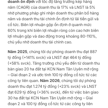
doanh ổn định
với tốc độ tăng trưởng kép hàng
năm (CAGR) của doanh thu là 17% và LNST là 5%
nhờ phương pháp ghi nhận doanh thu phân bổ hàng
năm và doanh thu tài chính ổn định từ lãi tiền gửi và
cổ tức. Biên lợi nhuận gộp ổn định ở quanh mức
60% trong khi biên lợi nhuận ròng còn cao hơn biên
lợi nhuận gộp và dao động trong khoảng 80-110%,
chủ yếu nhờ doanh thu tài chính cao.
Năm 2025
, chúng tôi dự phóng doanh thu đạt 887
tỷ đồng (+141% svck) và LNST đạt 464 tỷ đồng
(+58% svck). Tăng trưởng chủ yếu đến từ doanh thu
bàn giao 20 ha đất tại KCN Nam Tân Uyên mở rộng
– Giai đoạn 2 và ước tính 100 tỷ đồng cổ tức từ các
công ty liên quan.
Năm 2026
, chúng tôi dự phóng
doanh thu đạt 1.274 tỷ đồng (+23% svck) và LNST
đạt 629 tỷ đồng (+36% svck), đến từ việc bàn giao
30 ha đất tại KCN Nam Tân Uyên mở rộng – Giai
đoạn 2 và 100 tỷ đồng cổ tức từ các công ty liên