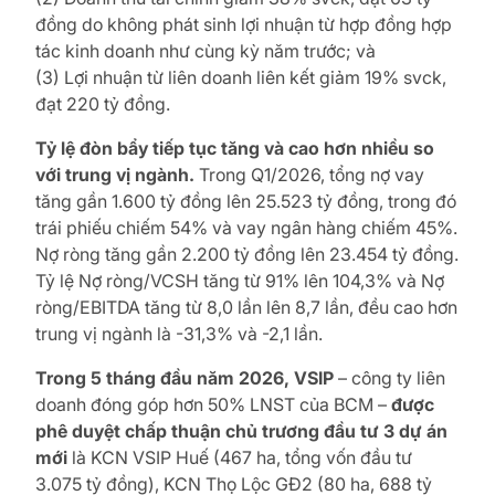
đồng do không phát sinh lợi nhuận từ hợp đồng hợp
tác kinh doanh như cùng kỳ năm trước; và
(3) Lợi nhuận từ liên doanh liên kết giảm 19% svck,
đạt 220 tỷ đồng.
Tỷ lệ đòn bẩy tiếp tục tăng và cao hơn nhiều so
với trung vị ngành.
Trong Q1/2026, tổng nợ vay
tăng gần 1.600 tỷ đồng lên 25.523 tỷ đồng, trong đó
trái phiếu chiếm 54% và vay ngân hàng chiếm 45%.
Nợ ròng tăng gần 2.200 tỷ đồng lên 23.454 tỷ đồng.
Tỷ lệ Nợ ròng/VCSH tăng từ 91% lên 104,3% và Nợ
ròng/EBITDA tăng từ 8,0 lần lên 8,7 lần, đều cao hơn
trung vị ngành là -31,3% và -2,1 lần.
Trong 5 tháng đầu năm 2026, VSIP
– công ty liên
doanh đóng góp hơn 50% LNST của BCM –
được
phê duyệt chấp thuận chủ trương đầu tư 3 dự án
mới
là KCN VSIP Huế (467 ha, tổng vốn đầu tư
3.075 tỷ đồng), KCN Thọ Lộc GĐ2 (80 ha, 688 tỷ