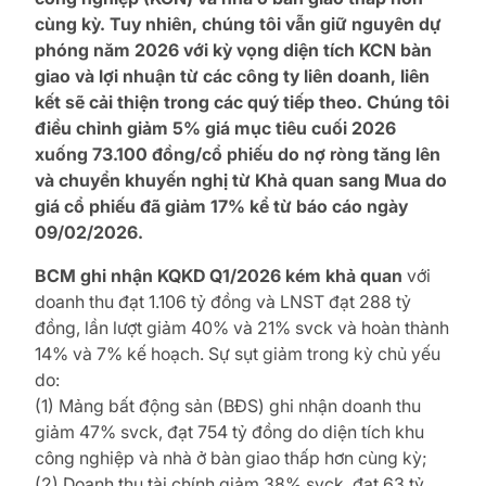
cùng kỳ. Tuy nhiên, chúng tôi vẫn giữ nguyên dự
phóng năm 2026 với kỳ vọng diện tích KCN bàn
giao và lợi nhuận từ các công ty liên doanh, liên
kết sẽ cải thiện trong các quý tiếp theo. Chúng tôi
điều chỉnh giảm 5% giá mục tiêu cuối 2026
xuống 73.100 đồng/cổ phiếu do nợ ròng tăng lên
và chuyển khuyến nghị từ Khả quan sang Mua do
giá cổ phiếu đã giảm 17% kể từ báo cáo ngày
09/02/2026.
BCM ghi nhận KQKD Q1/2026 kém khả quan
với
doanh thu đạt 1.106 tỷ đồng và LNST đạt 288 tỷ
đồng, lần lượt giảm 40% và 21% svck và hoàn thành
14% và 7% kế hoạch. Sự sụt giảm trong kỳ chủ yếu
do:
(1) Mảng bất động sản (BĐS) ghi nhận doanh thu
giảm 47% svck, đạt 754 tỷ đồng do diện tích khu
công nghiệp và nhà ở bàn giao thấp hơn cùng kỳ;
(2) Doanh thu tài chính giảm 38% svck, đạt 63 tỷ