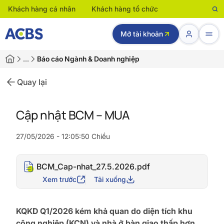
Khách hàng cá nhân
Khách hàng tổ chức
Mở tài khoản
…
Báo cáo Ngành & Doanh nghiệp
Quay lại
Cập nhật BCM – MUA
27/05/2026 - 12:05:50 Chiều
BCM_Cap-nhat_27.5.2026.pdf
Xem trước
Tải xuống
KQKD Q1/2026 kém khả quan do diện tích khu
công nghiệp (KCN) và nhà ở bàn giao thấp hơn