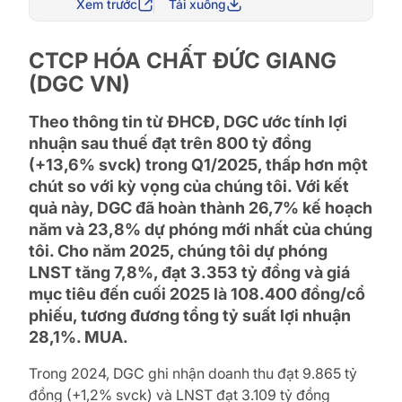
Xem trước
Tải xuống
CTCP HÓA CHẤT ĐỨC GIANG
(DGC VN)
Theo thông tin từ ĐHCĐ, DGC ước tính lợi
nhuận sau thuế đạt trên 800 tỷ đồng
(+13,6% svck) trong Q1/2025, thấp hơn một
chút so với kỳ vọng của chúng tôi. Với kết
quả này, DGC đã hoàn thành 26,7% kế hoạch
năm và 23,8% dự phóng mới nhất của chúng
tôi. Cho năm 2025, chúng tôi dự phóng
LNST tăng 7,8%, đạt 3.353 tỷ đồng và giá
mục tiêu đến cuối 2025 là 108.400 đồng/cổ
phiếu, tương đương tổng tỷ suất lợi nhuận
28,1%. MUA.
Trong 2024, DGC ghi nhận doanh thu đạt 9.865 tỷ
đồng (+1,2% svck) và LNST đạt 3.109 tỷ đồng