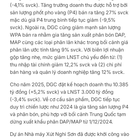
(-4,1% svck). Tăng trưởng doanh thu được hỗ trợ bởi
sản lượng phốt pho vàng (P4) bán ra tăng 27% svck
mặc dù giá P4 trung bình tiếp tục giảm (-9,5%
svck). Ngoài ra, DGC cũng giảm mạnh sản lượng
WPA bán ra nhằm gia tăng sản xuất phân bón DAP,
MAP cùng các loại phân lân khác trong bối cảnh giá
phân lân ước tính tăng 9% svck. Với biên lợi nhuận
gộp tăng nhẹ, mức giảm LNST chủ yếu đến từ: (1)
thu nhập tài chính giảm 12,2% svck và (2) chi phí
bán hàng và quản lý doanh nghiệp tăng 12% svck.
Cho năm 2025, DGC đặt kế hoạch doanh thu 10.385
tỷ đồng (+5,2% svck) và LNST 3.000 tỷ đồng
(-3,4% svck). Về cơ cấu sản phẩm, DGC tiếp tục
duy trì chiến lược như 2024 là gia tăng sản lượng P4
và phân bón, phù hợp với bối cảnh Trung Quốc tạm
dừng xuất khẩu phân DAP/MAP từ 1/12/2024.
Dự án Nhà máy Xút Nghi Sơn đã được khởi công vào