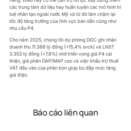
riêng. Điều này có thể cản trở nỗ lực xây dựng thêm
các trung tâm dữ liệu hay huấn luyện các mô hình trí
tuệ nhân tạo ngoài nước Mỹ và từ đó làm chậm lại
tốc độ tăng trưởng của lĩnh vực bán dẫn cũng như
nhu cầu P4.
Cho năm 2025, chúng tôi dự phóng DGC ghi nhận
doanh thu 11.388 tỷ đồng (+15,4% svck) và LNST
3.353 tỷ đồng (+7,8%) nhờ triển vọng giá P4 cải
thiện, giá phân DAP/MAP cao và việc khấu trừ thuế
VAT đầu vào của phân bón giúp bù đắp mức tăng
giá điện.
Báo cáo liên quan