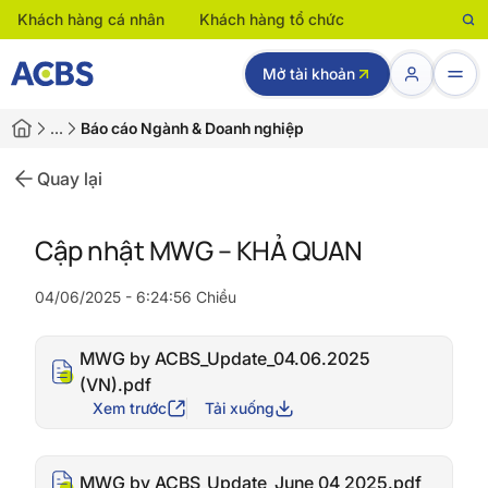
Khách hàng cá nhân
Khách hàng tổ chức
Mở tài khoản
…
Báo cáo Ngành & Doanh nghiệp
Quay lại
Cập nhật MWG – KHẢ QUAN
04/06/2025 - 6:24:56 Chiều
MWG by ACBS_Update_04.06.2025
(VN).pdf
Xem trước
Tải xuống
MWG by ACBS_Update_June 04 2025.pdf